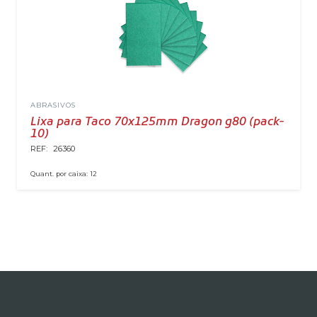
ABRASIVOS
Lixa para Taco 70x125mm Dragon g80 (pack-
10)
REF:
26360
Quant. por caixa:
12