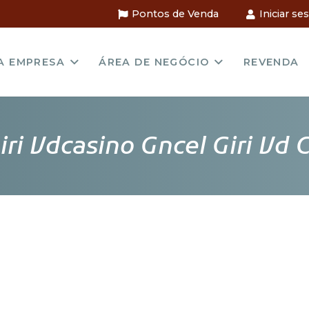
Pontos de Venda
Iniciar se
A EMPRESA
ÁREA DE NEGÓCIO
REVENDA
ri Vdcasino Gncel Giri Vd 