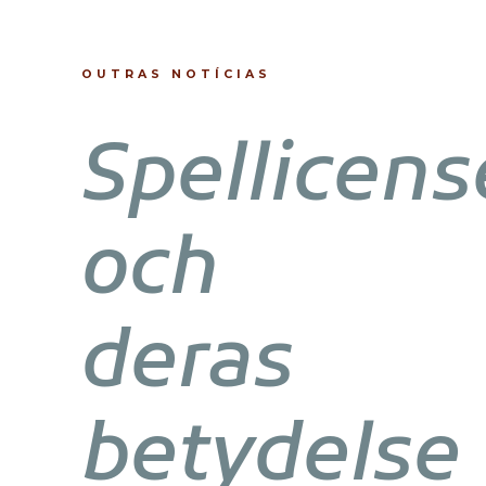
OUTRAS NOTÍCIAS
Spellicens
och
deras
betydelse