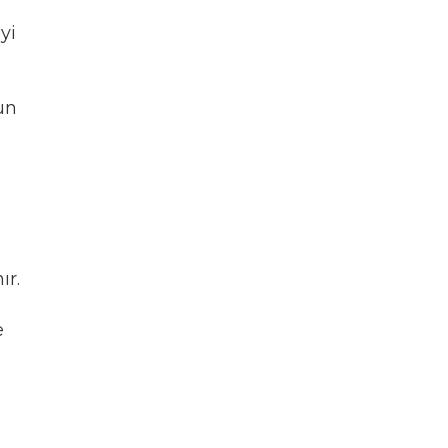
yi
un
ır.
e