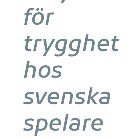
för
trygghet
hos
svenska
spelare