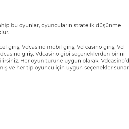
e sahip bu oyunlar, oyuncuların stratejik düşünme
lur.
l giriş, Vdcasino mobil giriş, Vd casino giriş, Vd
Vdcasino giriş, Vdcasino gibi seçeneklerden birini
ilirsiniz. Her oyun türüne uygun olarak, Vdcasino’
miş ve her tip oyuncu için uygun seçenekler sunar