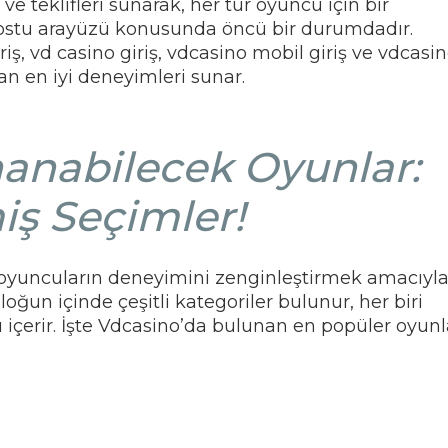
 ve teklifleri sunarak, her tür oyuncu için bir
 dostu arayüzü konusunda öncü bir durumdadır.
iş, vd casino giriş, vdcasino mobil giriş ve vdcasi
an en iyi deneyimleri sunar.
anabilecek Oyunlar:
miş Seçimler!
e oyuncuların deneyimini zenginleştirmek amacıyl
oğun içinde çeşitli kategoriler bulunur, her biri
ı içerir. İşte Vdcasino’da bulunan en popüler oyunl