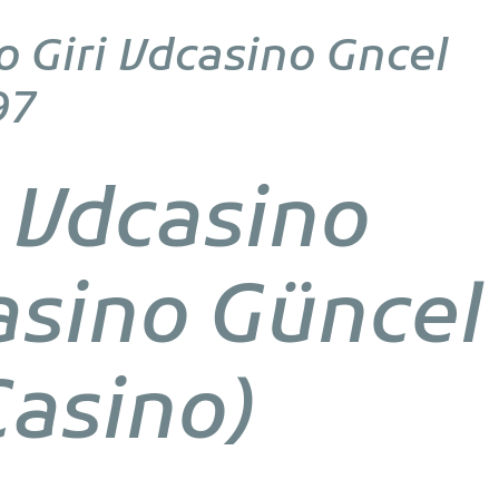
 Giri Vdcasino Gncel
97
 Vdcasino
casino Güncel
Casino)