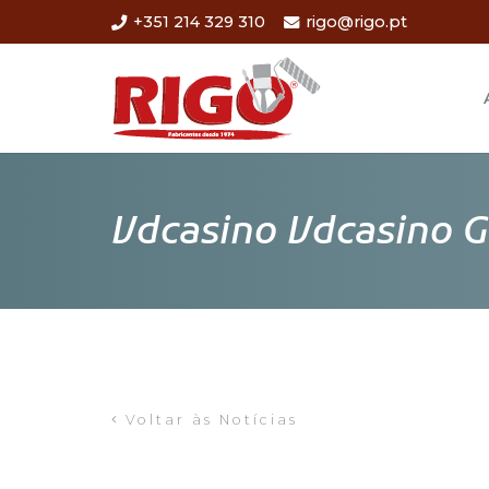
+351 214 329 310
rigo@rigo.pt
Vdcasino Vdcasino Gi
Voltar às Notícias