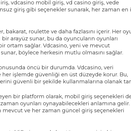
iriş, vdcasino mobil giriş, vd casino giriş, vede
unsuz giriş gibi seçenekler sunarak, her zaman en i
r, bakarat, roulette ve daha fazlasını içerir. Her oy
u bir arayüz sunar, bu da oyuncuların oyunları
bir ortam sağlar. Vdcasino, yeni ve mevcut
er sunar, böylece herkesin mutlu olmasını sağlar.
konusunda öncü bir durumda. Vdcasino, veri
ve her işlemde güvenliği en üst düzeyde korur. Bu,
lerini güvenli bir şekilde kullanmalarına olanak tan
eyen bir platform olarak, mobil giriş seçenekleri d
 zaman oyunları oynayabilecekleri anlamına gelir.
n mevcut ve her zaman güncel giriş seçenekleri