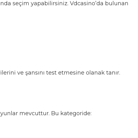
ında seçim yapabilirsiniz. Vdcasino’da bulunan
ilerini ve şansını test etmesine olanak tanır.
oyunlar mevcuttur. Bu kategoride: