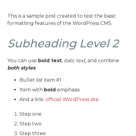
This is a sample post created to test the basic
formatting features of the WordPress CMS.
Subheading Level 2
You can use
bold text
,
italic text
, and combine
both styles
.
Bullet list item #1
Item with
bold
emphasis
And a link:
official WordPress site
Step one
Step two
Step three