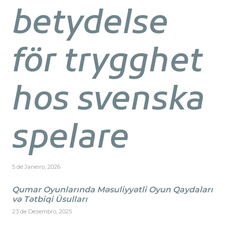
betydelse
för trygghet
hos svenska
spelare
5 de Janeiro, 2026
Qumar Oyunlarında Məsuliyyətli Oyun Qaydaları
və Tətbiqi Üsulları
23 de Dezembro, 2025