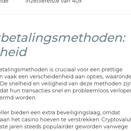
ende
Inzetvereiste van 40x
itbetalingsmethoden:
heid
betalingsmethoden is cruciaal voor een prettige
en vaak een verscheidenheid aan opties, waarond
. De snelheid en veiligheid van deze methoden zij
dat hun transacties snel en probleemloos verlope
hermd worden.
teller bieden een extra beveiligingslaag, omdat
aan het casino hoeven te verstrekken. Cryptovalu
atste jaren steeds populairder geworden vanwege