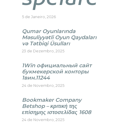
5 de Janeiro, 2026
Qumar Oyunlarında
Məsuliyyətli Oyun Qaydaları
və Tətbiqi Üsulları
23 de Dezembro, 2025
1Win официальный сайт
букмекерской конторы
1вин.11244
24 de Novembro, 2025
Bookmaker Company
Betshop – κριτική της
επίσημης ιστοσελίδας 1608
24 de Novembro, 2025