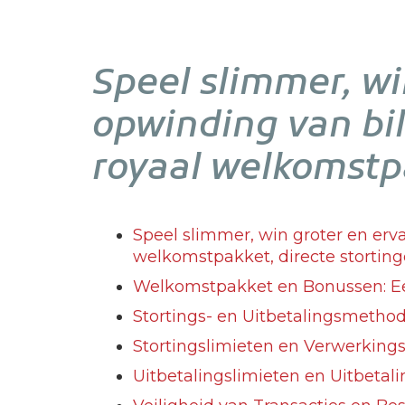
Speel slimmer, wi
opwinding van bil
royaal welkomstp
Speel slimmer, win groter en erv
welkomstpakket, directe stortin
Welkomstpakket en Bonussen: Ee
Stortings- en Uitbetalingsmetho
Stortingslimieten en Verwerking
Uitbetalingslimieten en Uitbetal