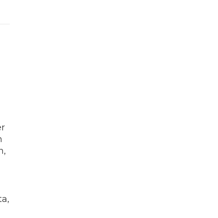
er
n
n,
ta,