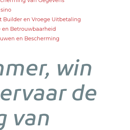
escherming van Gegevens
asino
t Builder en Vroege Uitbetaling
ie en Betrouwbaarheid
trouwen en Bescherming
mmer, win
 ervaar de
g van