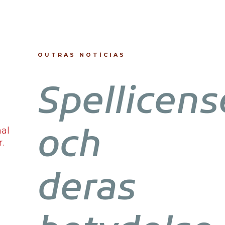
OUTRAS NOTÍCIAS
Spellicens
och
aal
.
deras