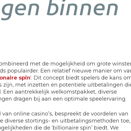
ngen binnen
combineerd met de mogelijkheid om grote winste
eds populairder. Een relatief nieuwe manier om va
ionaire spin
‘. Dit concept biedt spelers de kans o
rs zijn, met inzetten en potentiële uitbetalingen di
. Een aantrekkelijk welkomstpakket, diverse
ngen dragen bij aan een optimale speelervaring.
ld van online casino’s, bespreekt de voordelen van
 diverse stortings- en uitbetalingsmethoden toe,
lijkheden die de ‘billionaire spin’ biedt. We