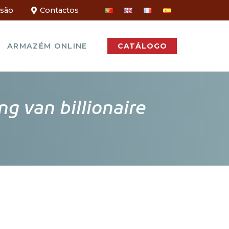
ssão
Contactos
ARMAZÉM ONLINE
CATÁLOGO
g van billionaire