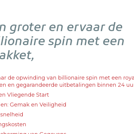
n groter en ervaar de
lionaire spin met een
akket,
aar de opwinding van billionaire spin met een roy
gen en gegarandeerde uitbetalingen binnen 24 uur
n Vliegende Start
den: Gemak en Veiligheid
ssnelheid
ingskosten