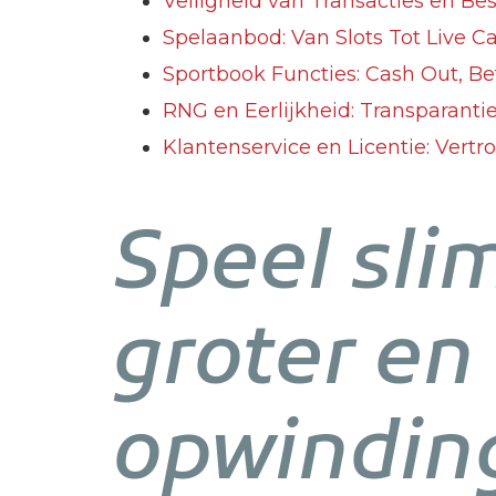
Veiligheid van Transacties en B
Spelaanbod: Van Slots Tot Live C
Sportbook Functies: Cash Out, Be
RNG en Eerlijkheid: Transparant
Klantenservice en Licentie: Ver
Speel sli
groter en
opwindin