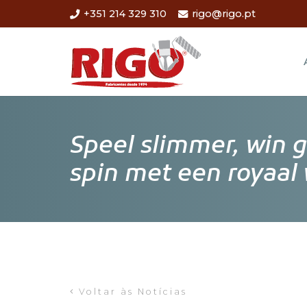
+351 214 329 310
rigo@rigo.pt
Speel slimmer, win g
spin met een royaal
Voltar às Notícias