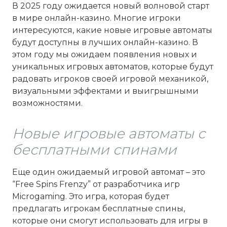
В 2025 году ожидается новый волновой старт
в мире онлайн-казино. Многие игроки
интересуются, какие новые игровые автоматы
будут доступны в лучших онлайн-казино. В
этом году мы ожидаем появления новых и
уникальных игровых автоматов, которые будут
радовать игроков своей игровой механикой,
визуальными эффектами и выигрышными
возможностями.
Новые игровые автоматы с
бесплатными спинами
Еще один ожидаемый игровой автомат – это
“Free Spins Frenzy” от разработчика игр
Microgaming. Это игра, которая будет
предлагать игрокам бесплатные спины,
которые они смогут использовать для игры в