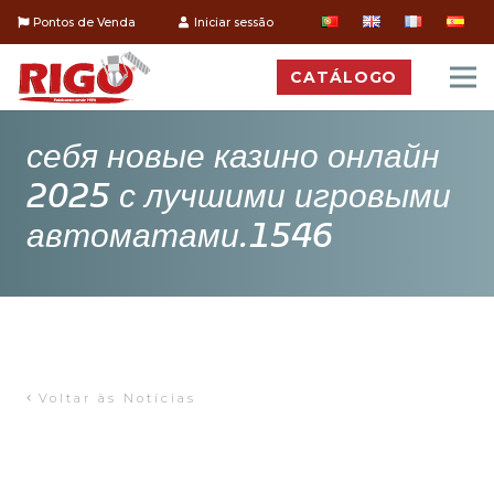
Pontos de Venda
Iniciar sessão
CATÁLOGO
себя новые казино онлайн
2025 с лучшими игровыми
автоматами.1546
Voltar às Notícias