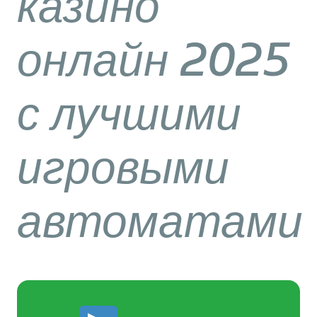
казино
онлайн 2025
с лучшими
игровыми
автоматами