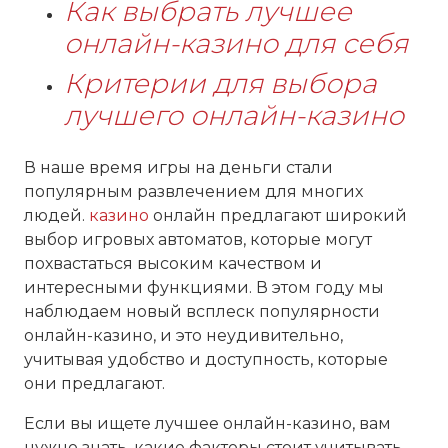
Как выбрать лучшее
онлайн-казино для себя
Критерии для выбора
лучшего онлайн-казино
В наше время игры на деньги стали
популярным развлечением для многих
людей.
казино
онлайн предлагают широкий
выбор игровых автоматов, которые могут
похвастаться высоким качеством и
интересными функциями. В этом году мы
наблюдаем новый всплеск популярности
онлайн-казино, и это неудивительно,
учитывая удобство и доступность, которые
они предлагают.
Если вы ищете лучшее онлайн-казино, вам
нужно знать, какие факторы стоит учитывать