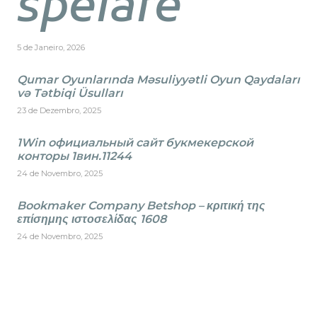
spelare
5 de Janeiro, 2026
Qumar Oyunlarında Məsuliyyətli Oyun Qaydaları
və Tətbiqi Üsulları
23 de Dezembro, 2025
1Win официальный сайт букмекерской
конторы 1вин.11244
24 de Novembro, 2025
Bookmaker Company Betshop – κριτική της
επίσημης ιστοσελίδας 1608
24 de Novembro, 2025