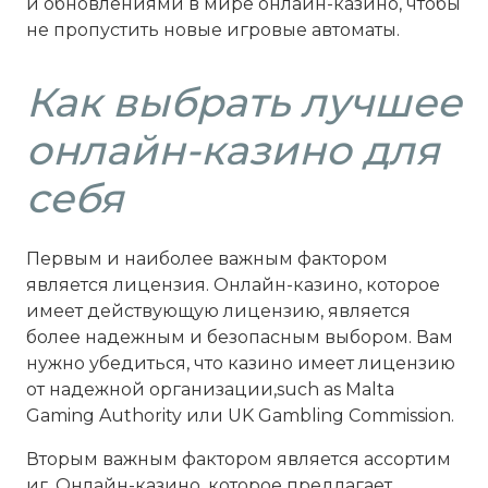
и обновлениями в мире онлайн-казино, чтобы
не пропустить новые игровые автоматы.
Как выбрать лучшее
онлайн-казино для
себя
Первым и наиболее важным фактором
является лицензия. Онлайн-казино, которое
имеет действующую лицензию, является
более надежным и безопасным выбором. Вам
нужно убедиться, что казино имеет лицензию
от надежной организации,such as Malta
Gaming Authority или UK Gambling Commission.
Вторым важным фактором является ассортим
иг. Онлайн-казино, которое предлагает