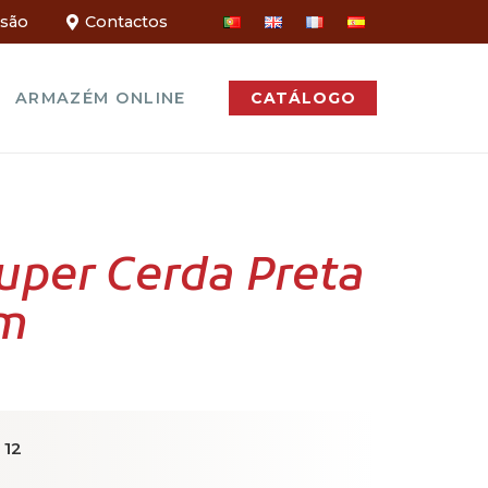
ssão
Contactos
ARMAZÉM ONLINE
CATÁLOGO
uper Cerda Preta
m
12
: