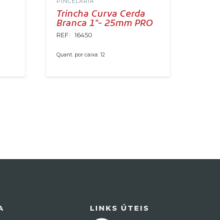
PINCELARIA
PINC
Trincha Curva Cerda
Tri
Branca 1″- 25mm PRO
Pre
REF:
16450
REF:
Quant. por caixa:
12
Quant. 
A
LINKS ÚTEIS