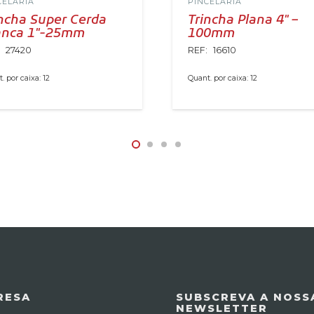
CELARIA
PINCELARIA
incha Super Cerda
Trincha Plana 4″ –
anca 1″-25mm
100mm
:
27420
REF:
16610
. por caixa:
12
Quant. por caixa:
12
RESA
SUBSCREVA A NOSS
NEWSLETTER