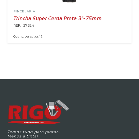
PINCELARIA
Trincha Super Cerda Preta 3″-75mm
REF:
27324
Quant. por caixa:
12
Temos tudo para pintar…
Menos a tinta!