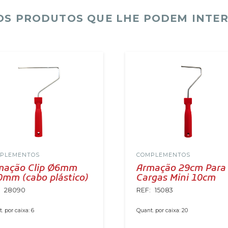
S PRODUTOS QUE LHE PODEM INTE
PLEMENTOS
COMPLEMENTOS
mação Clip Ø6mm
Armação 29cm Para
0mm (cabo plástico)
Cargas Mini 10cm
:
28090
REF:
15083
. por caixa:
6
Quant. por caixa:
20