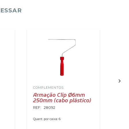
RESSAR
COMPLEMENTOS
COMP
Armação Clip Ø6mm
Grel
250mm (cabo plástico)
27
REF:
28092
REF:
Quant. por caixa:
6
Quant. 