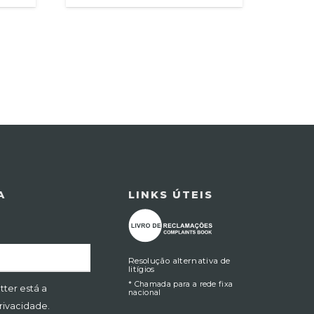
A
LINKS ÚTEIS
Resolução alternativa de
litígios
* Chamada para a rede fixa
tter está a
nacional
Privacidade.