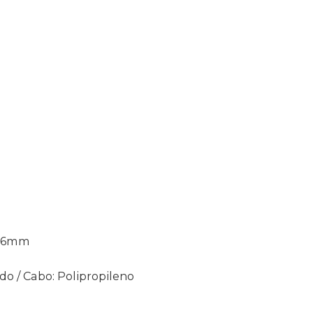
m
 Ø6mm
do / Cabo: Polipropileno