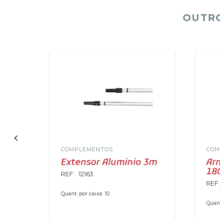
OUTRO
COMPLEMENTOS
COM
.
Extensor Aluminio 3m
Ar
18
REF:
12163
REF
Quant. por caixa:
10
Quant