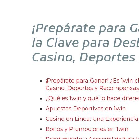
¡Prepárate para G
la Clave para De
Casino, Deportes 
¡Prepárate para Ganar! ¿Es 1win 
Casino, Deportes y Recompensas 
¿Qué es 1win y qué lo hace difere
Apuestas Deportivas en 1win
Casino en Línea: Una Experiencia
Bonos y Promociones en 1win