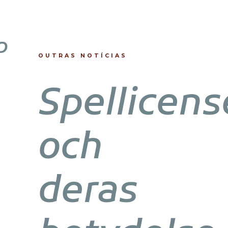
p
OUTRAS NOTÍCIAS
Spellicens
och
deras