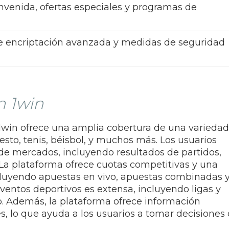
nvenida, ofertas especiales y programas de
e encriptación avanzada y medidas de seguridad
n 1win
1win ofrece una amplia cobertura de una variedad
esto, tenis, béisbol, y muchos más. Los usuarios
e mercados, incluyendo resultados de partidos,
La plataforma ofrece cuotas competitivas y una
cluyendo apuestas en vivo, apuestas combinadas 
ventos deportivos es extensa, incluyendo ligas y
. Además, la plataforma ofrece información
s, lo que ayuda a los usuarios a tomar decisiones