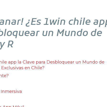
anar! ¿Es 1win chile ap
sbloquear un Mundo de
y R
chile app la Clave para Desbloquear un Mundo de
Exclusivas en Chile?
nte?
 Inmersiva