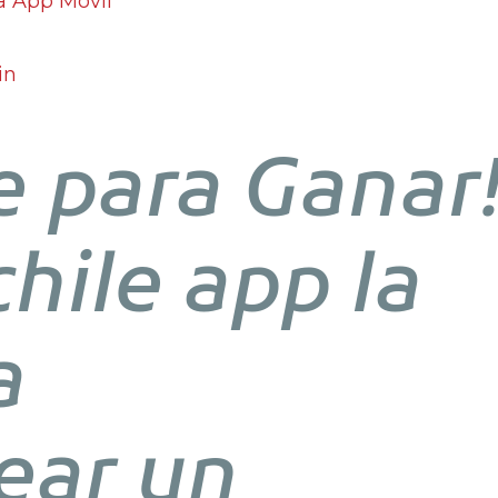
a App Móvil
in
e para Ganar
hile app la
a
ear un