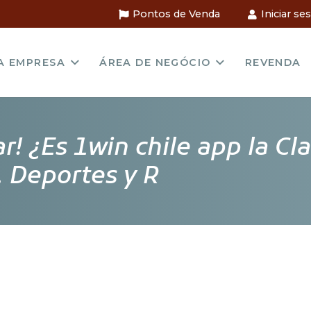
Pontos de Venda
Iniciar se
A EMPRESA
ÁREA DE NEGÓCIO
REVENDA
r! ¿Es 1win chile app la C
 Deportes y R