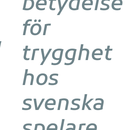
betydelse
för
!
trygghet
hos
svenska
spelare