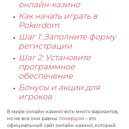
онлайн-казино
Как начать играть в
Pokerdom
Шаг 1: Заполните форму
регистрации
Шаг 2: Установите
программное
обеспечение
Бонусы и акции для
игроков
В мире онлайн-казино есть много вариантов,
но не все они равны.
покердом
– это
официальный сайт онлайн-казино, который