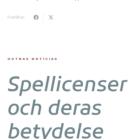
Partilhar:
OUTRAS NOTÍCIAS
Spellicenser
och deras
betydelse