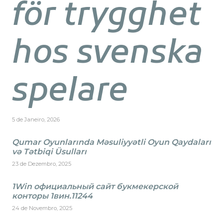
för trygghet
hos svenska
spelare
5 de Janeiro, 2026
Qumar Oyunlarında Məsuliyyətli Oyun Qaydaları
və Tətbiqi Üsulları
23 de Dezembro, 2025
1Win официальный сайт букмекерской
конторы 1вин.11244
24 de Novembro, 2025