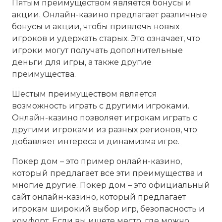
Пятым преимуществом является бонусы и
акции. Онлайн-казино предлагает различные
бонусы и акции, чтобы привлечь новых
игроков и удержать старых. Это означает, что
игроки могут получать дополнительные
деньги для игры, а также другие
преимущества.
Шестым преимуществом является
возможность играть с другими игроками.
Онлайн-казино позволяет игрокам играть с
другими игроками из разных регионов, что
добавляет интереса и динамизма игре.
Покер дом – это пример онлайн-казино,
который предлагает все эти преимущества и
многие другие. Покер дом – это официальный
сайт онлайн-казино, который предлагает
игрокам широкий выбор игр, безопасность и
комфорт. Если вы ищете место, где можно