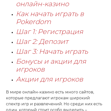
онлайн-казино
Как начать играть в
Pokerdom
Шаг 1: Регистрация
Шаг 2: Депозит
Шаг 3: Начать играть
Бонусы и акции для
игроков
Акции для игроков
В мире онлайн-казино есть много сайтов,
которые предлагают игрокам широкий
спектр игр и развлечений. Но среди них есть
один, который стоит особо выделить –