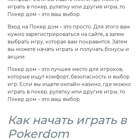
играть в покер, рулетку или другие игры, то
Покер дом – это ваш выбор.
Вход на Покер дом – это просто. Для этого вам
нужно зарегистрироваться на сайте, а затем
выбрать игру, которая вам понравится. Затем
вы можете начать играть и получать бонусы и
акции.
Покер дом – это лучшее место для игроков,
которые ищут комфорт, безопасность и выбор
игр. Если вы ищете онлайн-казино, где можно
играть в покер, рулетку или другие игры, то
Покер дом – это ваш выбор.
Как начать играть в
Pokerdom