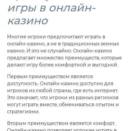
игры в онлайн-
казино
Многие игроки предпочитают играть в
онлайн-казино, а не в традиционных земных
казино. И это не случайно. Онлайн-казино
предлагает множество преимуществ, которые
делают игру более комфортной и выгодной.
Первым преимуществом является
доступность. Онлайн-казино доступно для
игроков из любой страны, где есть интернет.
Это означает, что игроки из разных регионов
могут играть вместе, обмениваться опытом и
стратегиями.
Вторым преимуществом является комфорт.
Онлайн-казино позволяет игрокам играть в