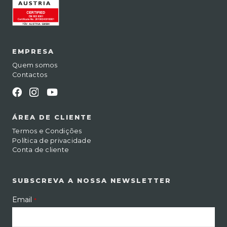
EMPRESA
Quem somos
Contactos
ÁREA DE CLIENTE
Termos e Condições
Política de privacidade
Conta de cliente
SUBSCREVA A NOSSA NEWSLETTER
Email
*