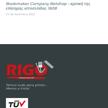
Bookmaker Company Betshop – κριτική της
επίσημης ιστοσελίδας 1608
24 de Novembro, 2025
Temos tudo para pintar…
Menos a tinta!