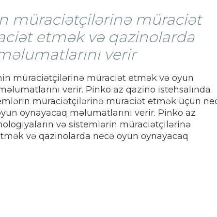
nın müraciətçilərinə müraciət
ciət etmək və qazinolarda
əlumatlarını verir
alinin müraciətçilərinə müraciət etmək və oyun
umatlarını verir. Pinko az qazino istehsalında
stemlərin müraciətçilərinə müraciət etmək üçün ne
yun oynayacaq məlumatlarını verir. Pinko az
nologiyaların və sistemlərin müraciətçilərinə
etmək və qazinolarda necə oyun oynayacaq