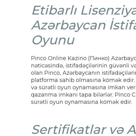
Etibarlı Lisenziy
Azərbaycan İstif
Oyunu
Pinco Online Kazino (Пинко) Azərbaycand
nəticəsində, istifadəçilərinin güvənli və
olan Pinco, Azərbaycanın istifadəçilə
platforma sahib olmasına kömək edir. 
və sürətli oyun oynamasına imkan verir
qazanma imkanı tapa bilərlər. Pinco Ca
sürətli oyun oynamasına kömək edir.
Sertifikatlar və