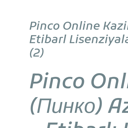
Pinco Online Kaz
Etibarl Lisenziyal
(2)
Pinco Onl
(Пинко) 