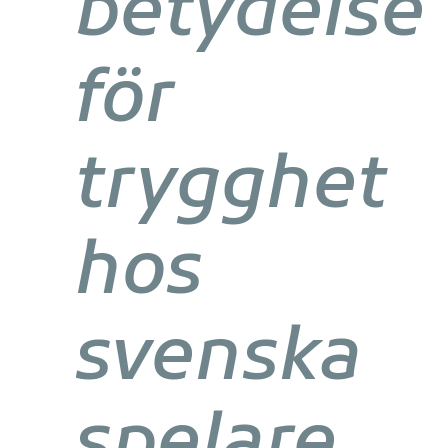
betydelse
för
trygghet
hos
svenska
spelare