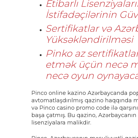
Etibarlı Lisenziyala
İstifadəçilərinin Gü
Sertifikatlar və Azə
Yüksəkləndirilməsi
Pinko az sertifikatl
etmək üçün necə mü
necə oyun oynayaca
Pinco online kazino Azərbaycanda pop
avtomatlaşdırılmış qazino haqqında mə
və Pinco casino promo code ilə qarşın
başa çatmış. Bu qazino, Azərbaycanın m
lisenziyalara malikdir.