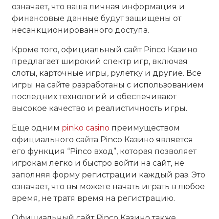
означает, что ваша личная информация и
финансовые данные будут защищены от
несанкционированного доступа.
Кроме того, официальный сайт Pinco Казино
предлагает широкий спектр игр, включая
слоты, карточные игры, рулетку и другие. Все
игры на сайте разработаны с использованием
последних технологий и обеспечивают
высокое качество и реалистичность игры.
Еще одним
pinko casino
преимуществом
официального сайта Pinco Казино является
его функция “Pinco вход”, которая позволяет
игрокам легко и быстро войти на сайт, не
заполняя форму регистрации каждый раз. Это
означает, что вы можете начать играть в любое
время, не тратя время на регистрацию.
Официальный сайт Pinco Казино также