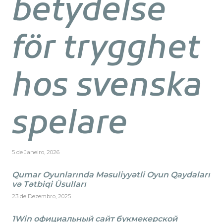
betydelse
för trygghet
hos svenska
spelare
5 de Janeiro, 2026
Qumar Oyunlarında Məsuliyyətli Oyun Qaydaları
və Tətbiqi Üsulları
23 de Dezembro, 2025
1Win официальный сайт букмекерской