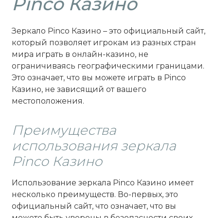
Pinco Казино
Зеркало Pinco Казино – это официальный сайт,
который позволяет игрокам из разных стран
мира играть в онлайн-казино, не
ограничиваясь географическими границами.
Это означает, что вы можете играть в Pinco
Казино, не зависящий от вашего
местоположения.
Преимущества
использования зеркала
Pinco Казино
Использование зеркала Pinco Казино имеет
несколько преимуществ. Во-первых, это
официальный сайт, что означает, что вы
можете быть уверены в безопасности своих