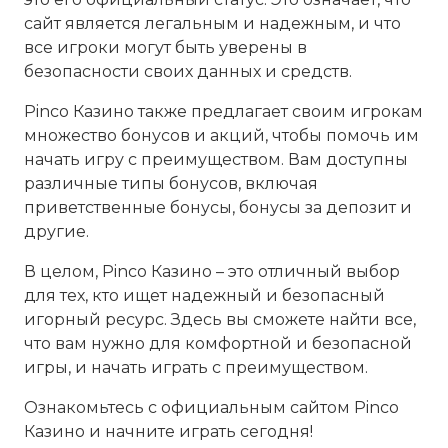
сайт является легальным и надежным, и что
все игроки могут быть уверены в
безопасности своих данных и средств.
Pinco Казино также предлагает своим игрокам
множество бонусов и акций, чтобы помочь им
начать игру с преимуществом. Вам доступны
различные типы бонусов, включая
приветственные бонусы, бонусы за депозит и
другие.
В целом, Pinco Казино – это отличный выбор
для тех, кто ищет надежный и безопасный
игорный ресурс. Здесь вы сможете найти все,
что вам нужно для комфортной и безопасной
игры, и начать играть с преимуществом.
Ознакомьтесь с официальным сайтом Pinco
Казино и начните играть сегодня!