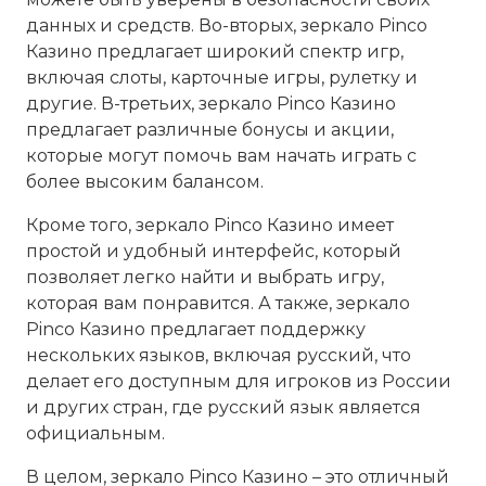
данных и средств. Во-вторых, зеркало Pinco
Казино предлагает широкий спектр игр,
включая слоты, карточные игры, рулетку и
другие. В-третьих, зеркало Pinco Казино
предлагает различные бонусы и акции,
которые могут помочь вам начать играть с
более высоким балансом.
Кроме того, зеркало Pinco Казино имеет
простой и удобный интерфейс, который
позволяет легко найти и выбрать игру,
которая вам понравится. А также, зеркало
Pinco Казино предлагает поддержку
нескольких языков, включая русский, что
делает его доступным для игроков из России
и других стран, где русский язык является
официальным.
В целом, зеркало Pinco Казино – это отличный