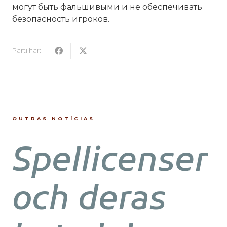
могут быть фальшивыми и не обеспечивать
безопасность игроков.
Partilhar:
OUTRAS NOTÍCIAS
Spellicenser
och deras