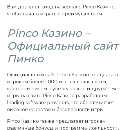
Вам доступен вход на зеркало Pinco Казино,
чтобы начать играть с преимуществом.
Pinco Казино –
Официальный сайт
Пинко
Официальный сайт Pinco Казино предлагает
игрокам более 1 000 игр, включая слоты,
карточные игры, рулетку, покер и другие. Все
игры на сайте Pinco Казино разработаны
leading software providers, что обеспечивает
высокое качество и безопасность игры.
Pinco Казино также предлагает игрокам
различные бонусы и программы лояльности,