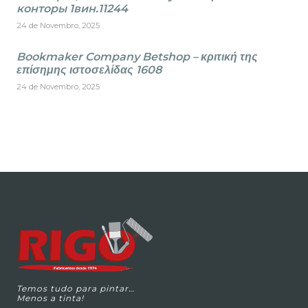
конторы 1вин.11244
24 de Novembro, 2025
Bookmaker Company Betshop – κριτική της
επίσημης ιστοσελίδας 1608
24 de Novembro, 2025
Temos tudo para pintar…
Menos a tinta!