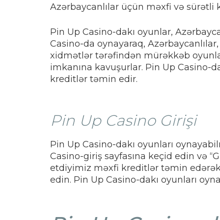
Azərbaycanlılar üçün məxfi və sürətli k
Pin Up Casino-dakı oyunlar, Azərbaycan
Casino-da oynayaraq, Azərbaycanlılar,
xidmətlər tərəfindən mürəkkəb oyunl
imkanına kavuşurlar. Pin Up Casino-dak
kreditlər təmin edir.
Pin Up Casino Girişi
Pin Up Casino-dakı oyunları oynayabil
Casino-giriş sayfasına keçid edin və “G
etdiyimiz məxfi kreditlər təmin edərə
edin. Pin Up Casino-dakı oyunları oyna