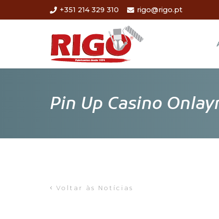
+351 214 329 310
rigo@rigo.pt
Pin Up Casino Onlay
Voltar às Notícias