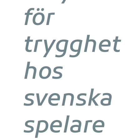
för
trygghet
hos
svenska
spelare