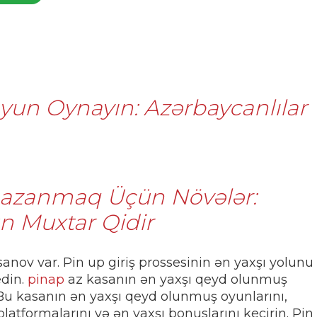
yun Oynayın: Azərbaycanlılar
Qazanmaq Üçün Növələr:
n Muxtar Qidir
anov var. Pin up giriş prossesinin ən yaxşı yolunu
din.
pinap
az kasanın ən yaxşı qeyd olunmuş
. Bu kasanın ən yaxşı qeyd olunmuş oyunlarını,
tformalarını və ən yaxşı bonuslarını keçirin. Pin