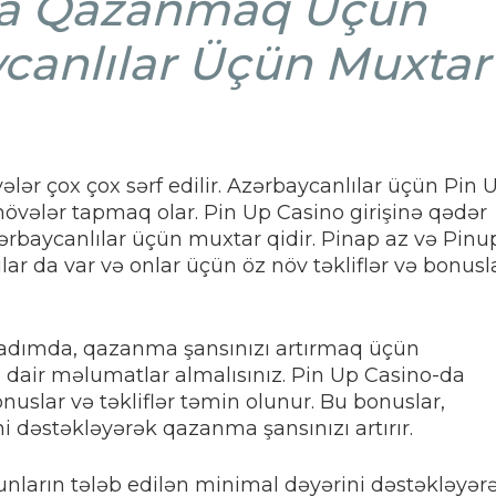
da Qazanmaq Üçün
ycanlılar Üçün Muxtar
r çox çox sərf edilir. Azərbaycanlılar üçün Pin 
ələr tapmaq olar. Pin Up Casino girişinə qədər
Azərbaycanlılar üçün muxtar qidir. Pinap az və Pinu
ar da var və onlar üçün öz növ təkliflər və bonusl
adımda, qazanma şansınızı artırmaq üçün
 dair məlumatlar almalısınız. Pin Up Casino-da
nuslar və təkliflər təmin olunur. Bu bonuslar,
i dəstəkləyərək qazanma şansınızı artırır.
ların tələb edilən minimal dəyərini dəstəkləyər