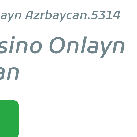
layn Azrbaycan.5314
sino Onlayn
an