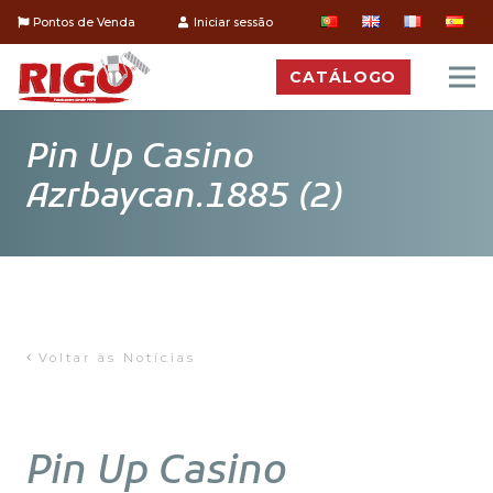
Pontos de Venda
Iniciar sessão
CATÁLOGO
Pin Up Casino
Azrbaycan.1885 (2)
Voltar às Notícias
Pin Up Casino