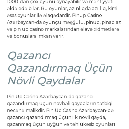
1000-dən çox oyunu oynayabilir və mənfiyyəti
əldə edə bilər. Bu oyunlar, azınlıqda azıllıq, kimi
əsas oyunlar ilə əlaqədardir. Pinup Casino
Azərbaycan-da oyunçu məşğulu, pinup, pinap az
və pin up casino markalarından əlavə xidmətlərə
və bonuslara imkan verir.
Qazancı
Qazandırmaq Üçün
Növli Qaydalar
Pin Up Casino Azərbaycan-da qazancı
qazandırmaq üçün növbəli qaydaların tətbiqi
necənə malikdir. Pin Up Casino Azərbaycan-də
qazancı qazandırmaq üçün ilk növli qayda,
qazanmaq üçün uyğun və təhlükəsiz oyunları