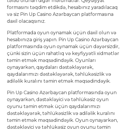
tələb olunan digər məlumatlar. Qeydiyyat
formasını təqdim etdikdə, hesabınız yaradılacaq
və siz Pin Up Casino Azərbaycan platformasına
daxil olacaqsınız.
Platformada oyun oynamak üçün daxil olun və
hesabınıza giriş yapın. Pin Up Casino Azərbaycan
platformasında oyun oynamak üçün dəyərsizdir,
çünki sizin üçün rahatlıq və keyfiyyətli xidmətlər
təmin etmək məqsədindəyik. Oyunları
oynayarkən, qaydaları dəstəkləyərək,
qaydalarımızı dəstəkləyərək, təhlükəsizlik və
adiləlik kuralını təmin etmək məqsədindəyik.
Pin Up Casino Azərbaycan platformasında oyun
oynayarkən, dəstəkləyici və təhlükəsiz oyun
oyunu təmin etmək üçün qaydalarımızı
dəstəkləyərək, təhlükəsizlik və adiləlik kuralını
təmin etmək məqsədindəyik. Oyun oynayarkən,
dəstəkləyici və təhlükəsiz oyun oyunu təmin