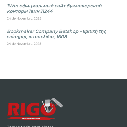
1Win официальный сайт букмекерской
конторы 1вин.11244
24 de Novembro, 2025
Bookmaker Company Betshop – κριτική της
επίσημης ιστοσελίδας 1608
24 de Novembro, 2025
Temos tudo para pintar…