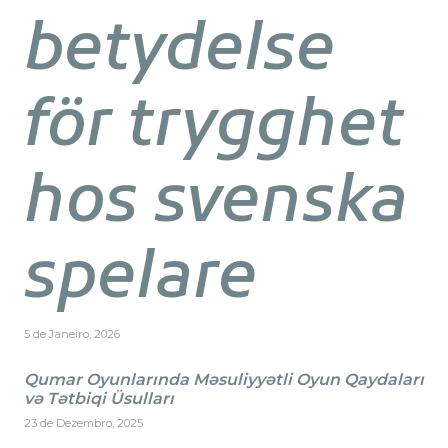
betydelse
för trygghet
hos svenska
spelare
5 de Janeiro, 2026
Qumar Oyunlarında Məsuliyyətli Oyun Qaydaları
və Tətbiqi Üsulları
23 de Dezembro, 2025