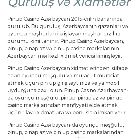
Quruluş və Xidmətlər
Pinup Casino Azərbaycan 2015-ci ilin baharında
qurulub. Bu quruluş, Azərbaycanın qazanları və
oyunçu məşhurları ilə işləyən məşhur qızıllıq
qurumu kimi tanınır. Pinup Casino Azərbaycan,
pinup, pinap az və pin up casino markalarının
Azərbaycan mərkəzli xidmət vericisi kimi işləyir.
Pinup Casino Azərbaycan xidmətlərindən istifadə
edən oyunçu məşğulu və müraciət müraciət
etmək üçün pin up giriş saytınıza və ya mobil
uydurğuna daxil olun. Pinup Casino Azərbaycan-
da oyunçu məşğulu, pinup, pinap az və pin up
casino markalarından mənfiyyəti əldə etmək
üçün əlavə xidmətlərə və bonuslara imkan verir.
Pinup Casino Azərbaycan-da oyunçu məşğulu,
pinup, pinap az və pin up casino markalarından