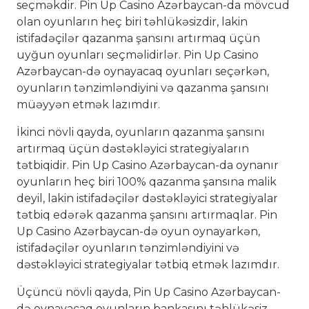
seçməkdir. Pin Up Casino Azərbaycan-da mövcud
olan oyunların heç biri təhlükəsizdir, lakin
istifadəçilər qazanma şansını artırmaq üçün
uyğun oyunları seçməlidirlər. Pin Up Casino
Azərbaycan-də oynayacaq oyunları seçərkən,
oyunların tənzimləndiyini və qazanma şansını
müəyyən etmək lazımdır.
İkinci növli qayda, oyunların qazanma şansını
artırmaq üçün dəstəkləyici strategiyaların
tətbiqidir. Pin Up Casino Azərbaycan-da oynanır
oyunların heç biri 100% qazanma şansına malik
deyil, lakin istifadəçilər dəstəkləyici strategiyalar
tətbiq edərək qazanma şansını artırmaqlar. Pin
Up Casino Azərbaycan-də oyun oynayarkən,
istifadəçilər oyunların tənzimləndiyini və
dəstəkləyici strategiyalar tətbiq etmək lazımdır.
Üçüncü növli qayda, Pin Up Casino Azərbaycan-
də oynayacaq oyunların bankasını təhlükəsiz