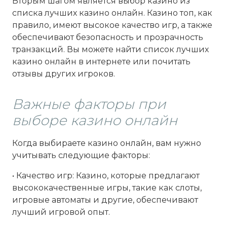
Вторым шагом является выбор казино из
списка лучших казино онлайн. Казино топ, как
правило, имеют высокое качество игр, а также
обеспечивают безопасность и прозрачность
транзакций. Вы можете найти список лучших
казино онлайн в интернете или почитать
отзывы других игроков.
Важные факторы при
выборе казино онлайн
Когда выбираете казино онлайн, вам нужно
учитывать следующие факторы:
• Качество игр: Казино, которые предлагают
высококачественные игры, такие как слоты,
игровые автоматы и другие, обеспечивают
лучший игровой опыт.