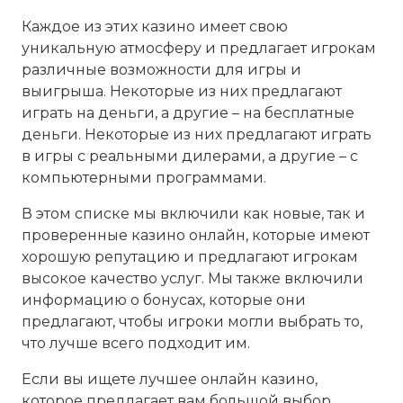
Каждое из этих казино имеет свою
уникальную атмосферу и предлагает игрокам
различные возможности для игры и
выигрыша. Некоторые из них предлагают
играть на деньги, а другие – на бесплатные
деньги. Некоторые из них предлагают играть
в игры с реальными дилерами, а другие – с
компьютерными программами.
В этом списке мы включили как новые, так и
проверенные казино онлайн, которые имеют
хорошую репутацию и предлагают игрокам
высокое качество услуг. Мы также включили
информацию о бонусах, которые они
предлагают, чтобы игроки могли выбрать то,
что лучше всего подходит им.
Если вы ищете лучшее онлайн казино,
которое предлагает вам большой выбор