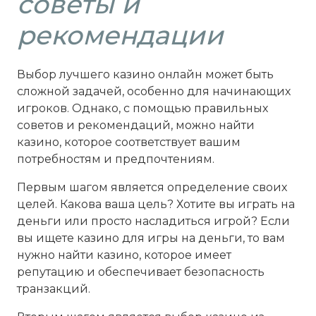
советы и
рекомендации
Выбор лучшего казино онлайн может быть
сложной задачей, особенно для начинающих
игроков. Однако, с помощью правильных
советов и рекомендаций, можно найти
казино, которое соответствует вашим
потребностям и предпочтениям.
Первым шагом является определение своих
целей. Какова ваша цель? Хотите вы играть на
деньги или просто насладиться игрой? Если
вы ищете казино для игры на деньги, то вам
нужно найти казино, которое имеет
репутацию и обеспечивает безопасность
транзакций.