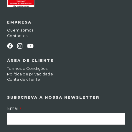
EMPRESA
Quem somos
Contactos
ÁREA DE CLIENTE
Termos e Condições
Política de privacidade
Conta de cliente
SUBSCREVA A NOSSA NEWSLETTER
Email
*