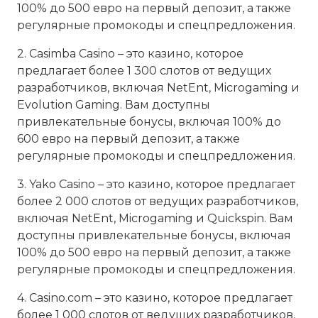
100% до 500 евро на первый депозит, а также
регулярные промокоды и спецпредложения.
2. Casimba Casino – это казино, которое
предлагает более 1 300 слотов от ведущих
разработчиков, включая NetEnt, Microgaming и
Evolution Gaming. Вам доступны
привлекательные бонусы, включая 100% до
600 евро на первый депозит, а также
регулярные промокоды и спецпредложения.
3. Yako Casino – это казино, которое предлагает
более 2 000 слотов от ведущих разработчиков,
включая NetEnt, Microgaming и Quickspin. Вам
доступны привлекательные бонусы, включая
100% до 500 евро на первый депозит, а также
регулярные промокоды и спецпредложения.
4. Casino.com – это казино, которое предлагает
более 1 000 слотов от ведущих разработчиков,