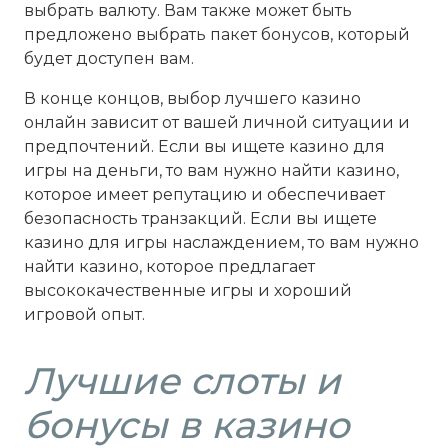
выбрать валюту. Вам также может быть
предложено выбрать пакет бонусов, который
будет доступен вам.
В конце концов, выбор лучшего казино
онлайн зависит от вашей личной ситуации и
предпочтений. Если вы ищете казино для
игры на деньги, то вам нужно найти казино,
которое имеет репутацию и обеспечивает
безопасность транзакций. Если вы ищете
казино для игры наслаждением, то вам нужно
найти казино, которое предлагает
высококачественные игры и хороший
игровой опыт.
Лучшие слоты и
бонусы в казино