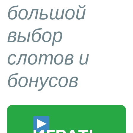
большой
выбор
слотов и
бонусов