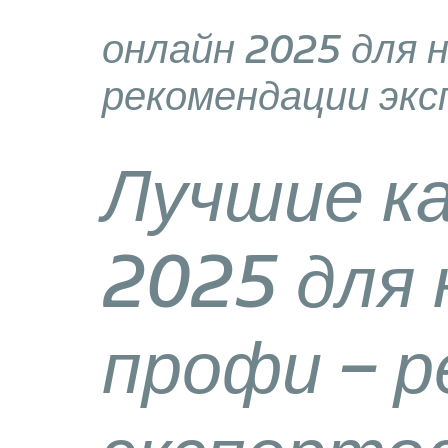
онлайн 2025 для 
рекомендации экс
Лучшие ка
2025 для 
профи – 