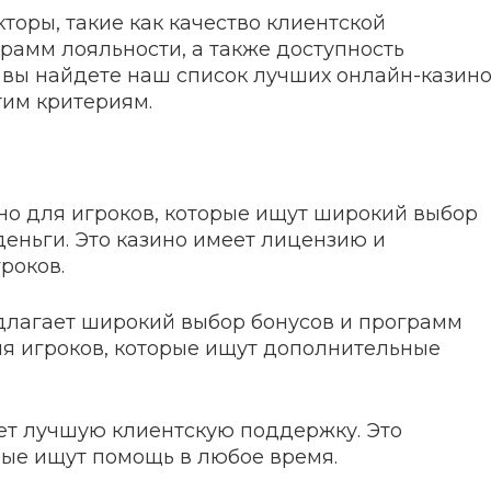
торы, такие как качество клиентской
рамм лояльности, а также доступность
 вы найдете наш список лучших онлайн-казин
тим критериям.
зино для игроков, которые ищут широкий выбор
деньги. Это казино имеет лицензию и
роков.
предлагает широкий выбор бонусов и программ
ля игроков, которые ищут дополнительные
имеет лучшую клиентскую поддержку. Это
рые ищут помощь в любое время.