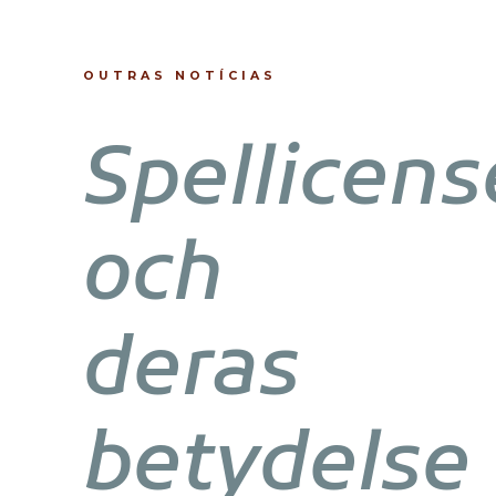
OUTRAS NOTÍCIAS
Spellicens
och
deras
betydelse