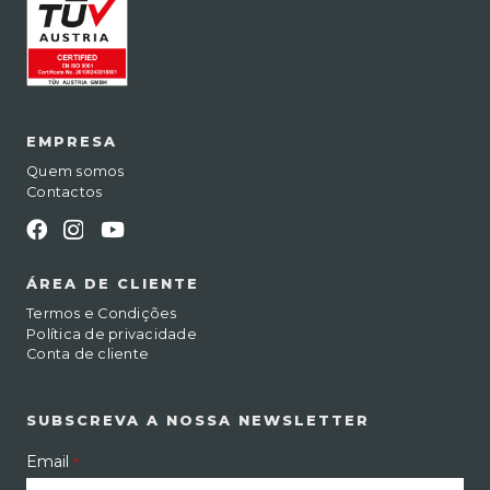
EMPRESA
Quem somos
Contactos
ÁREA DE CLIENTE
Termos e Condições
Política de privacidade
Conta de cliente
SUBSCREVA A NOSSA NEWSLETTER
Email
*