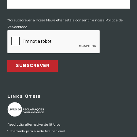
*Ao subscrever a nossa Newsletter está a consentir a nossa Política de
Privacidade.
SUBSCREVER
LINKS ÚTEIS
Resolução alternativa de litígios
* Chamada para a rede fixa nacional