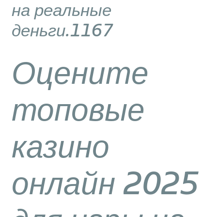
на реальные
деньги.1167
Оцените
топовые
казино
онлайн 2025