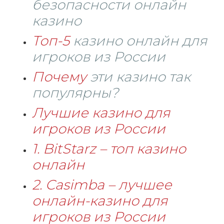
безопасности онлайн
казино
Топ-5
казино онлайн для
игроков из России
Почему
эти казино так
популярны?
Лучшие казино для
игроков из России
1. BitStarz – топ казино
онлайн
2. Casimba – лучшее
онлайн-казино для
игроков из России