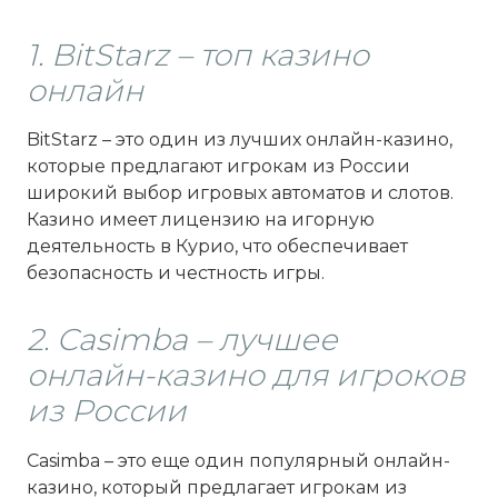
1. BitStarz – топ казино
онлайн
BitStarz – это один из лучших онлайн-казино,
которые предлагают игрокам из России
широкий выбор игровых автоматов и слотов.
Казино имеет лицензию на игорную
деятельность в Курио, что обеспечивает
безопасность и честность игры.
2. Casimba – лучшее
онлайн-казино для игроков
из России
Casimba – это еще один популярный онлайн-
казино, который предлагает игрокам из