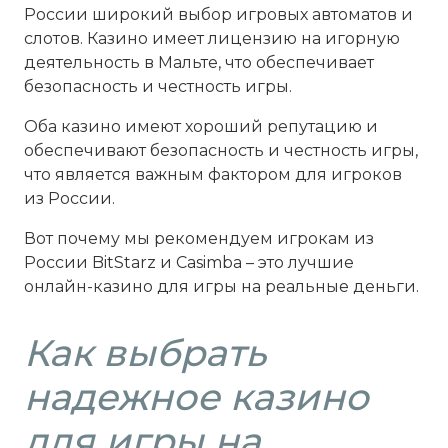
России широкий выбор игровых автоматов и
слотов. Казино имеет лицензию на игорную
деятельность в Мальте, что обеспечивает
безопасность и честность игры.
Оба казино имеют хороший репутацию и
обеспечивают безопасность и честность игры,
что является важным фактором для игроков
из России.
Вот почему мы рекомендуем игрокам из
России BitStarz и Casimba – это лучшие
онлайн-казино для игры на реальные деньги.
Как выбрать
надежное казино
для игры на