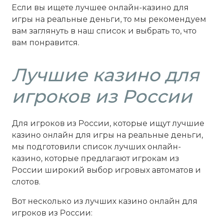
Если вы ищете лучшее онлайн-казино для
игры на реальные деньги, то мы рекомендуем
вам заглянуть в наш список и выбрать то, что
вам понравится.
Лучшие казино для
игроков из России
Для игроков из России, которые ищут лучшие
казино онлайн для игры на реальные деньги,
мы подготовили список лучших онлайн-
казино, которые предлагают игрокам из
России широкий выбор игровых автоматов и
слотов.
Вот несколько из лучших казино онлайн для
игроков из России: