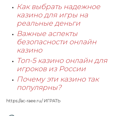
Как выбрать надежное
казино для игры на
реальные деньги
Важные аспекты
безопасности онлайн
казино
Топ-5 казино онлайн для
игроков из России
Почему эти казино так
популярны?
https://ac-raee.ru/ ИГРАТЬ