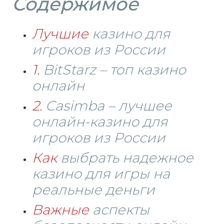
Содержимое
Лучшие
казино для
игроков из России
1.
BitStarz – топ казино
онлайн
2.
Casimba – лучшее
онлайн-казино для
игроков из России
Как
выбрать надежное
казино для игры на
реальные деньги
Важные
аспекты