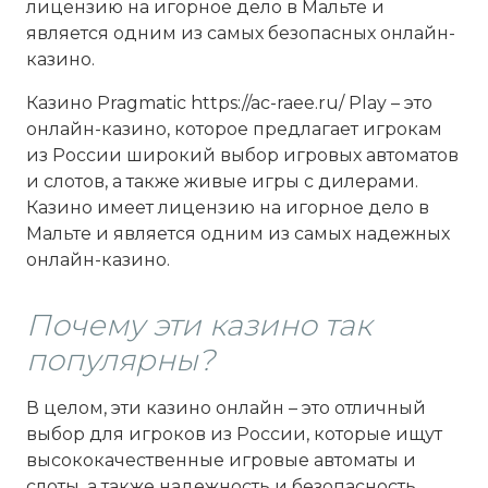
лицензию на игорное дело в Мальте и
является одним из самых безопасных онлайн-
казино.
Казино Pragmatic https://ac-raee.ru/ Play – это
онлайн-казино, которое предлагает игрокам
из России широкий выбор игровых автоматов
и слотов, а также живые игры с дилерами.
Казино имеет лицензию на игорное дело в
Мальте и является одним из самых надежных
онлайн-казино.
Почему эти казино так
популярны?
В целом, эти казино онлайн – это отличный
выбор для игроков из России, которые ищут
высококачественные игровые автоматы и
слоты, а также надежность и безопасность.