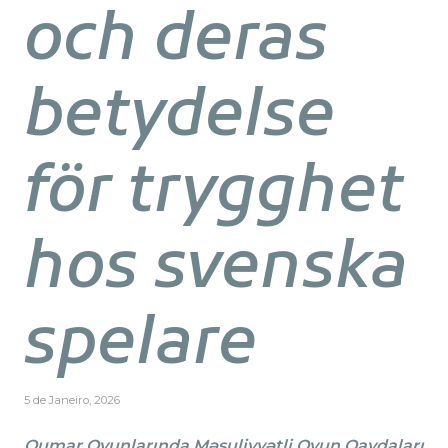
och deras
betydelse
för trygghet
hos svenska
spelare
5 de Janeiro, 2026
Qumar Oyunlarında Məsuliyyətli Oyun Qaydaları