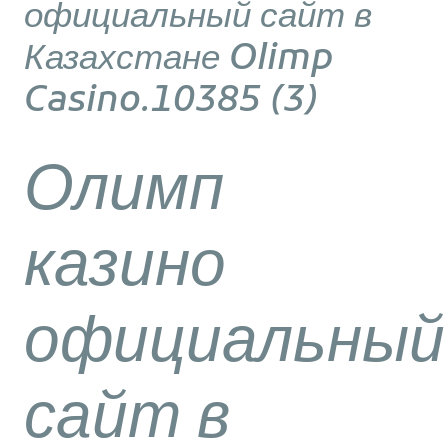
официальный сайт в
Казахстане Olimp
Casino.10385 (3)
Олимп
казино
официальный
сайт в