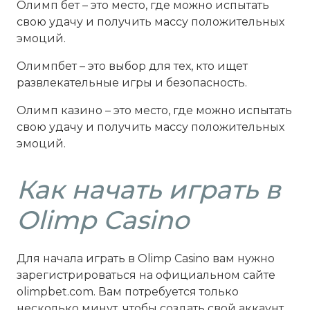
Олимп бет – это место, где можно испытать
свою удачу и получить массу положительных
эмоций.
Олимпбет – это выбор для тех, кто ищет
развлекательные игры и безопасность.
Олимп казино – это место, где можно испытать
свою удачу и получить массу положительных
эмоций.
Как начать играть в
Olimp Casino
Для начала играть в Olimp Casino вам нужно
зарегистрироваться на официальном сайте
olimpbet.com. Вам потребуется только
несколько минут, чтобы создать свой аккаунт.