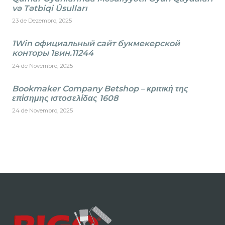
və Tətbiqi Üsulları
23 de Dezembro, 2025
1Win официальный сайт букмекерской
конторы 1вин.11244
24 de Novembro, 2025
Bookmaker Company Betshop – κριτική της
επίσημης ιστοσελίδας 1608
24 de Novembro, 2025