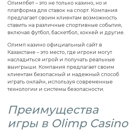
Олимпбет – это не только казино, но и
платформа для ставок на спорт. Компания
предлагает своим клиентам возможность
ставить на различные спортивные события,
включая футбол, баскетбол, хоккей и другие.
Олимп казино официальный сайт в
Казахстане – это место, где игроки могут
насладиться игрой и получать реальные
выигрыши. Компания предлагает своим
клиентам безопасный и надежный способ
играть онлайн, используя современные
технологии и системы безопасности.
Преимущества
игры в Olimp Casino