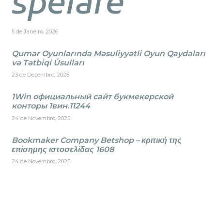
spelare
5 de Janeiro, 2026
Qumar Oyunlarında Məsuliyyətli Oyun Qaydaları
və Tətbiqi Üsulları
23 de Dezembro, 2025
1Win официальный сайт букмекерской
конторы 1вин.11244
24 de Novembro, 2025
Bookmaker Company Betshop – κριτική της
επίσημης ιστοσελίδας 1608
24 de Novembro, 2025