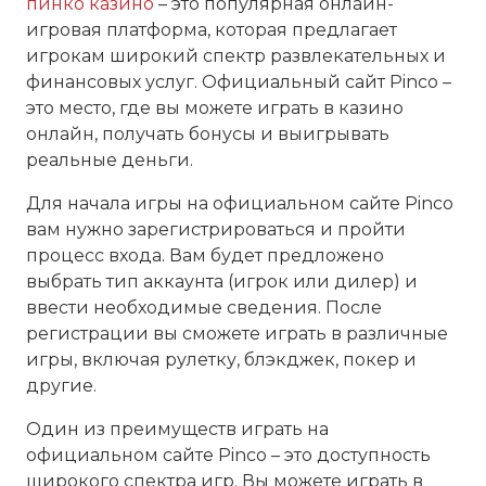
пинко казино
– это популярная онлайн-
игровая платформа, которая предлагает
игрокам широкий спектр развлекательных и
финансовых услуг. Официальный сайт Pinco –
это место, где вы можете играть в казино
онлайн, получать бонусы и выигрывать
реальные деньги.
Для начала игры на официальном сайте Pinco
вам нужно зарегистрироваться и пройти
процесс входа. Вам будет предложено
выбрать тип аккаунта (игрок или дилер) и
ввести необходимые сведения. После
регистрации вы сможете играть в различные
игры, включая рулетку, блэкджек, покер и
другие.
Один из преимуществ играть на
официальном сайте Pinco – это доступность
широкого спектра игр. Вы можете играть в