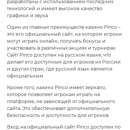
разработаны с использованием последних
технологий и имеют высокое качество
графики и звука.
Один из главных преимуществ казино Pinco –
это его официальный сайт, на котором игроки
могут играть онлайн, получать бонусы и
участвовать в различных акциях и турнирах.
Сайт Pinco доступен на русском языке, что
делает его доступным для игроков из России
и других стран, где русский язык является
официальным.
Кроме того, казино Pinco имеет зеркало,
которое позволяет игрокам играть на
платформе, не зависящей от официального
сайта. Это обеспечивает дополнительную
безопасность и доступность для игроков.
Вход на официальный сайт Pinco доступен по