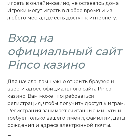
играть в онлайн-казино, не оставаясь дома.
Игроки могут играть в любое время и из
любого места, где есть доступ к интернету.
Вход на
официальный сайт
Pinco казино
Для начала, вам нужно открыть браузер и
ввести адрес официального сайта Pinco
казино. Вам может потребоваться
регистрация, чтобы получить доступ к играм.
Регистрация занимает считанные минуты и
требует только вашего имени, фамилии, даты
рождения и адреса электронной почты.