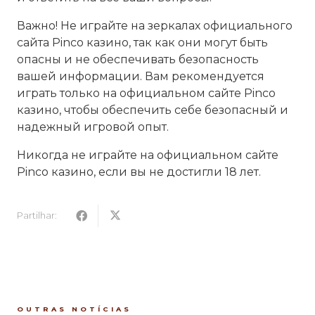
Важно! Не играйте на зеркалах официального
сайта Pinco казино, так как они могут быть
опасны и не обеспечивать безопасность
вашей информации. Вам рекомендуется
играть только на официальном сайте Pinco
казино, чтобы обеспечить себе безопасный и
надежный игровой опыт.
Никогда не играйте на официальном сайте
Pinco казино, если вы не достигли 18 лет.
Partilhar:
OUTRAS NOTÍCIAS