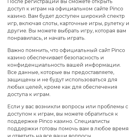
После регистрации вы сможете открыть
доступ к играм на официальном сайте Pinco
казино. Вам будет доступен широкий спектр
игр, включая слоты, карточные игры, рулетку и
другие. Вы можете выбрать игру, которая вам
понравилась, и начать играть.
Важно помнить, что официальный сайт Pinco
казино обеспечивает безопасность и
конфиденциальность вашей информации.
Все данные, которые вы предоставляете,
защищены и не будут использоваться для
любых целей, кроме как для обеспечения
доступа к играм.
Если у вас возникли вопросы или проблемы с
доступом к играм, вы можете обратиться к
поддержке Pinco казино. Специалисты
поддержки готовы помочь вам в любое время
и ответить на все ваши вопросы.