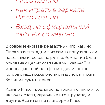
Pinco казино
Как играть в зеркале
Pinco казино
Вход на официальный
сайт Pinco казино
В современном мире азартных игр, казино
Pinco является одним из самых популярных и
надежных игроков на рынке. Компания была
основана с целью создания уникальной и
инновационной платформы для игроков,
которые ищут развлечение и шанс выиграть
большие суммы денег.
Казино Pinco предлагает широкий спектр игр,
включая слоты, карточные игры, рулетку и
другие. Все игры на платформе Pinco