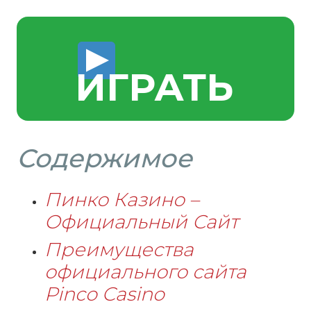
ИГРАТЬ
Содержимое
Пинко Казино –
Официальный Сайт
Преимущества
официального сайта
Pinco Casino