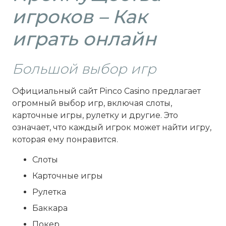
игроков – Как
играть онлайн
Большой выбор игр
Официальный сайт Pinco Casino предлагает
огромный выбор игр, включая слоты,
карточные игры, рулетку и другие. Это
означает, что каждый игрок может найти игру,
которая ему понравится.
Слоты
Карточные игры
Рулетка
Баккара
Покер