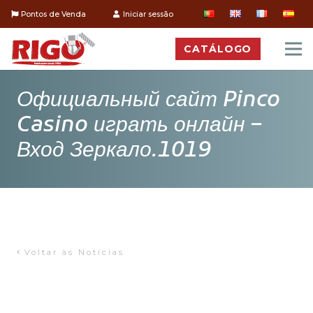
Pontos de Venda
Iniciar sessão
CATÁLOGO
Официальный сайт Pinco
Casino играть онлайн –
Вход Зеркало.1019
Voltar às Notícias