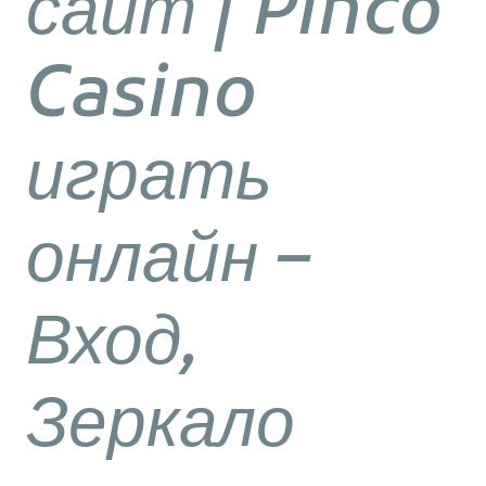
сайт | Pinco
Casino
играть
онлайн –
Вход,
Зеркало