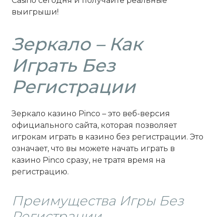
Casino сегодня и получайте реальные
выигрыши!
Зеркало – Как
Играть Без
Регистрации
Зеркало казино Pinco – это веб-версия
официального сайта, которая позволяет
игрокам играть в казино без регистрации. Это
означает, что вы можете начать играть в
казино Pinco сразу, не тратя время на
регистрацию.
Преимущества Игры Без
Регистрации