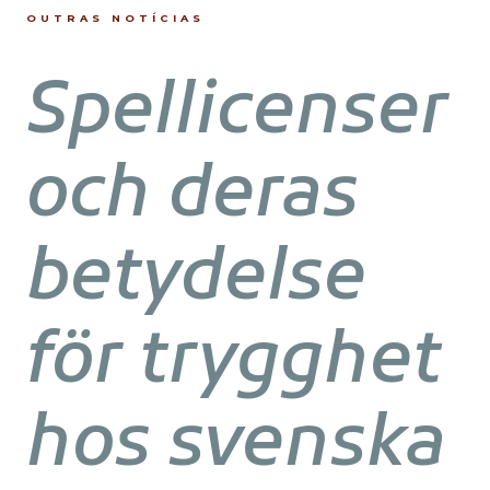
OUTRAS NOTÍCIAS
Spellicenser
och deras
betydelse
för trygghet
hos svenska