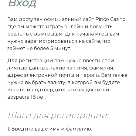
Вход
Вам доступен официальный сайт Pinco Casino,
где вы можете играть онлайн и получать
реальные выигрыши. Для начала игры вам
нужно зарегистрироваться на сайте, что
займет не более 5 минут.
Для регистрации вам нужно ввести свои
личные данные, такие как имя, фамилия,
адрес электронной почты и пароль. Вам также
нужно выбрать валюту, в которой вы будете
играть, и подтвердить, что вы достигли
возраста 18 лет.
Шаги для регистрации:
1. Введите ваше имя и фамилию.