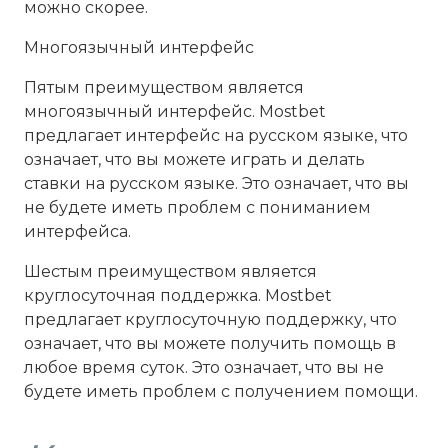
можно скорее.
Многоязычный интерфейс
Пятым преимуществом является
многоязычный интерфейс. Mostbet
предлагает интерфейс на русском языке, что
означает, что вы можете играть и делать
ставки на русском языке. Это означает, что вы
не будете иметь проблем с пониманием
интерфейса.
Шестым преимуществом является
круглосуточная поддержка. Mostbet
предлагает круглосуточную поддержку, что
означает, что вы можете получить помощь в
любое время суток. Это означает, что вы не
будете иметь проблем с получением помощи.