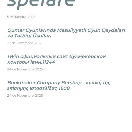
spelare
5 de Janeiro, 2026
Qumar Oyunlarında Məsuliyyətli Oyun Qaydaları
və Tətbiqi Üsulları
23 de Dezembro, 2025
1Win официальный сайт букмекерской
конторы 1вин.11244
24 de Novembro, 2025
Bookmaker Company Betshop – κριτική της
επίσημης ιστοσελίδας 1608
24 de Novembro, 2025