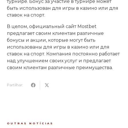
турнире. Бонус за участие в турнире может
быть использован для игры в казино или для
ставок на спорт.
В целом, официальный сайт Mostbet
предлагает своим клиентам различные
бонусы и акции, которые могут быть
использованы для игры в казино или для
ставок на спорт. Компания постоянно работает
над улучшением своих услуг и предлагает
своим клиентам различные преимущества.
Partilhar:
OUTRAS NOTÍCIAS