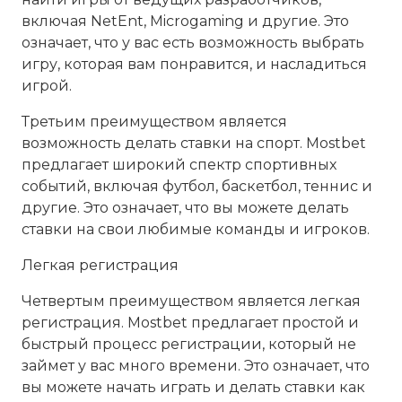
включая NetEnt, Microgaming и другие. Это
означает, что у вас есть возможность выбрать
игру, которая вам понравится, и насладиться
игрой.
Третьим преимуществом является
возможность делать ставки на спорт. Mostbet
предлагает широкий спектр спортивных
событий, включая футбол, баскетбол, теннис и
другие. Это означает, что вы можете делать
ставки на свои любимые команды и игроков.
Легкая регистрация
Четвертым преимуществом является легкая
регистрация. Mostbet предлагает простой и
быстрый процесс регистрации, который не
займет у вас много времени. Это означает, что
вы можете начать играть и делать ставки как