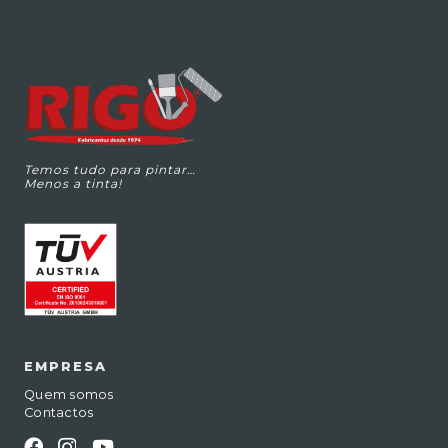
Temos tudo para pintar…
Menos a tinta!
EMPRESA
Quem somos
Contactos