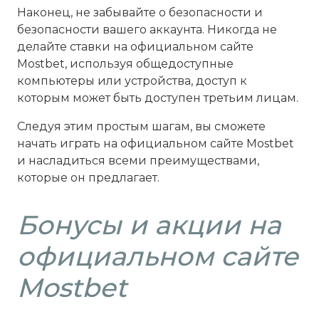
Наконец, не забывайте о безопасности и
безопасности вашего аккаунта. Никогда не
делайте ставки на официальном сайте
Mostbet, используя общедоступные
компьютеры или устройства, доступ к
которым может быть доступен третьим лицам.
Следуя этим простым шагам, вы сможете
начать играть на официальном сайте Mostbet
и насладиться всеми преимуществами,
которые он предлагает.
Бонусы и акции на
официальном сайте
Mostbet