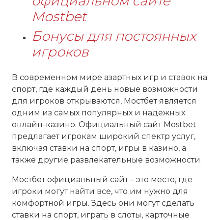
официальном сайте
Mostbet
Бонусы для постоянных
игроков
В современном мире азартных игр и ставок на
спорт, где каждый день новые возможности
для игроков открываются, Мостбет является
одним из самых популярных и надежных
онлайн-казино. Официальный сайт Mostbet
предлагает игрокам широкий спектр услуг,
включая ставки на спорт, игры в казино, а
также другие развлекательные возможности.
Мостбет официальный сайт – это место, где
игроки могут найти все, что им нужно для
комфортной игры. Здесь они могут сделать
ставки на спорт, играть в слоты, карточные