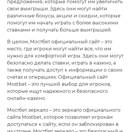
предложения, которые помогут им увеличить
свои выигрыши. Здесь они могут найти
различные бонусы, акции и скидки, которые
помогут им начать играть с более высокими
ставками и получать больше выигрышей.
В целом, Мостбет официальный сайт – это
место, где игроки могут найти все, что им
нужно для комфортной игры. Здесь они могут
безопасно делать ставки, играть в казино, а
также получать доступ к информации о своих
счетах и операциях. Официальный сайт
Mostbet – это лучший выбор для игроков,
которые ищут надежного и безопасного
онлайн-казино.
Мостбет зеркало – это зеркало официального
сайта Mostbet, которое позволяет игрокам
доступаться к сайту, если он заблокирован в
их стране. Мостбет зеркало – это безопасный и