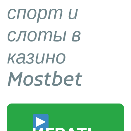
спорт и
слоты в
казино
Mostbet