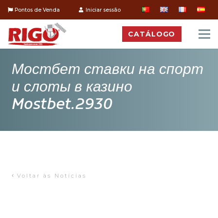
Pontos de Venda
Iniciar sessão
CATÁLOGO
Мостбет ставки на спорт
и слоты в казино
Mostbet.2930
Voltar às Notícias