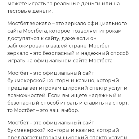
можете играть за реальные деньги или на
тестовые деньги.
Мостбет зеркало – это зеркало официального
сайта Мостбета, которое позволяет игрокам
доступаться к сайту, даже если он
заблокирован в вашей стране. Мостбет
зеркало – это безопасный и надежный способ
играть на официальном сайте Мостбета.
Мостбет – это официальный сайт
букмекерской конторы и казино, который
предлагает игрокам широкий спектр услуг и
возможностей. Если вы ищете надежный и
безопасный способ играть и ставить на спорт,
то Мостбет – это ваш выбор.
Мостбет – это официальный сайт
букмекерской конторы и казино, который
предлагает игрокам широкий спектр услуг и