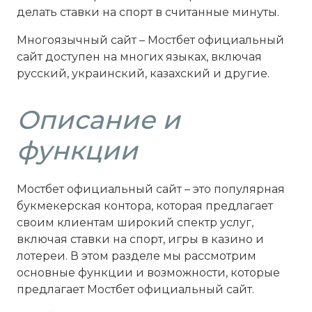
делать ставки на спорт в считанные минуты.
Многоязычный сайт – Мостбет официальный
сайт доступен на многих языках, включая
русский, украинский, казахский и другие.
Описание и
функции
Мостбет официальный сайт – это популярная
букмекерская контора, которая предлагает
своим клиентам широкий спектр услуг,
включая ставки на спорт, игры в казино и
лотереи. В этом разделе мы рассмотрим
основные функции и возможности, которые
предлагает Мостбет официальный сайт.