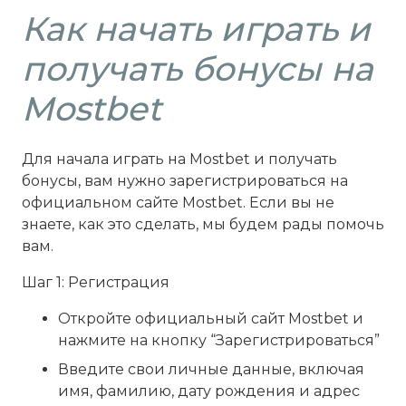
Как начать играть и
получать бонусы на
Mostbet
Для начала играть на Mostbet и получать
бонусы, вам нужно зарегистрироваться на
официальном сайте Mostbet. Если вы не
знаете, как это сделать, мы будем рады помочь
вам.
Шаг 1: Регистрация
Откройте официальный сайт Mostbet и
нажмите на кнопку “Зарегистрироваться”
Введите свои личные данные, включая
имя, фамилию, дату рождения и адрес