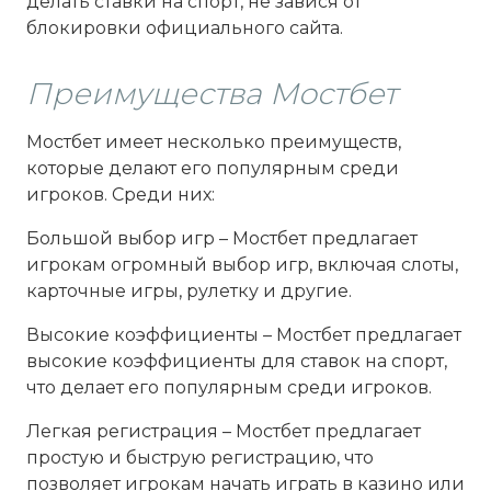
делать ставки на спорт, не завися от
блокировки официального сайта.
Преимущества Мостбет
Мостбет имеет несколько преимуществ,
которые делают его популярным среди
игроков. Среди них:
Большой выбор игр – Мостбет предлагает
игрокам огромный выбор игр, включая слоты,
карточные игры, рулетку и другие.
Высокие коэффициенты – Мостбет предлагает
высокие коэффициенты для ставок на спорт,
что делает его популярным среди игроков.
Легкая регистрация – Мостбет предлагает
простую и быструю регистрацию, что
позволяет игрокам начать играть в казино или