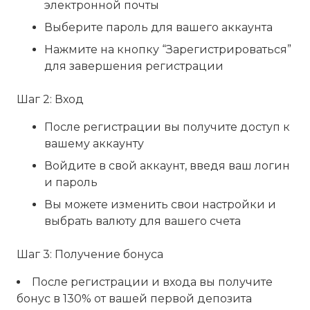
электронной почты
Выберите пароль для вашего аккаунта
Нажмите на кнопку “Зарегистрироваться”
для завершения регистрации
Шаг 2: Вход
После регистрации вы получите доступ к
вашему аккаунту
Войдите в свой аккаунт, введя ваш логин
и пароль
Вы можете изменить свои настройки и
выбрать валюту для вашего счета
Шаг 3: Получение бонуса
После регистрации и входа вы получите
бонус в 130% от вашей первой депозита