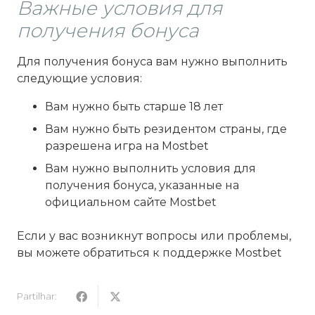
Важные условия для
получения бонуса
Для получения бонуса вам нужно выполнить
следующие условия:
Вам нужно быть старше 18 лет
Вам нужно быть резидентом страны, где
разрешена игра на Mostbet
Вам нужно выполнить условия для
получения бонуса, указанные на
официальном сайте Mostbet
Если у вас возникнут вопросы или проблемы,
вы можете обратиться к поддержке Mostbet
Partilhar: