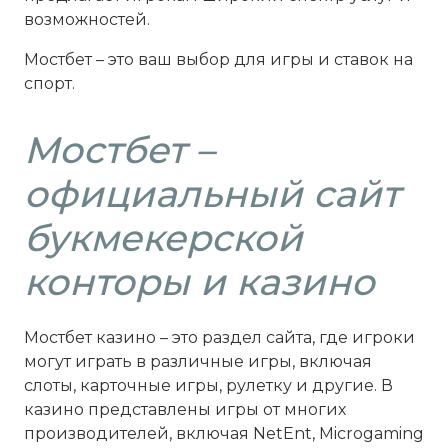
возможностей.
Мостбет – это ваш выбор для игры и ставок на
спорт.
Мостбет –
официальный сайт
букмекерской
конторы и казино
Мостбет казино – это раздел сайта, где игроки
могут играть в различные игры, включая
слоты, карточные игры, рулетку и другие. В
казино представлены игры от многих
производителей, включая NetEnt, Microgaming