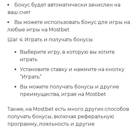
Бонус будет автоматически зачислен на
ваш счет
Вы можете использовать бонус для игры на
любые игры на Mostbet
Шаг 4: Играть и получать бонусы
Выберите игру, в которую вы хотите
играть
Установите ставку и нажмите на кнопку
“Играть”
Вы можете получать бонусы и другие
преимущества, играя на Mostbet
Также, на Mostbet есть много других способов
получать бонусы, включая реферальную
программу, лояльность и другие