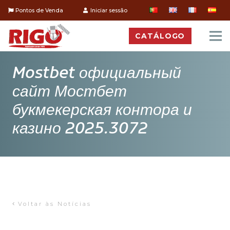
Pontos de Venda
Iniciar sessão
CATÁLOGO
Mostbet официальный
сайт Мостбет
букмекерская контора и
казино 2025.3072
Voltar às Notícias