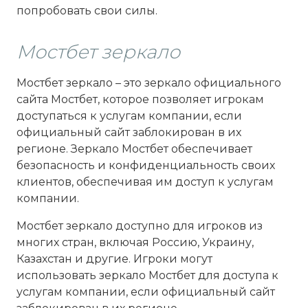
попробовать свои силы.
Мостбет зеркало
Мостбет зеркало – это зеркало официального
сайта Мостбет, которое позволяет игрокам
доступаться к услугам компании, если
официальный сайт заблокирован в их
регионе. Зеркало Мостбет обеспечивает
безопасность и конфиденциальность своих
клиентов, обеспечивая им доступ к услугам
компании.
Мостбет зеркало доступно для игроков из
многих стран, включая Россию, Украину,
Казахстан и другие. Игроки могут
использовать зеркало Мостбет для доступа к
услугам компании, если официальный сайт