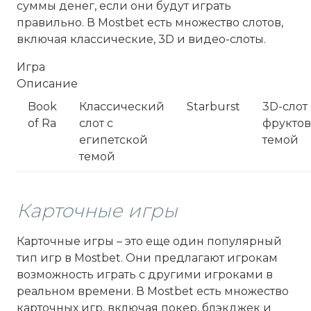
суммы денег, если они будут играть
правильно. В Mostbet есть множество слотов,
включая классические, 3D и видео-слоты.
Игра
Описание
Book
Классический
Starburst
3D-слот 
of Ra
слот с
фрукто
египетской
темой
темой
Карточные игры
Карточные игры – это еще один популярный
тип игр в Mostbet. Они предлагают игрокам
возможность играть с другими игроками в
реальном времени. В Mostbet есть множество
карточных игр, включая покер, блэкджек и