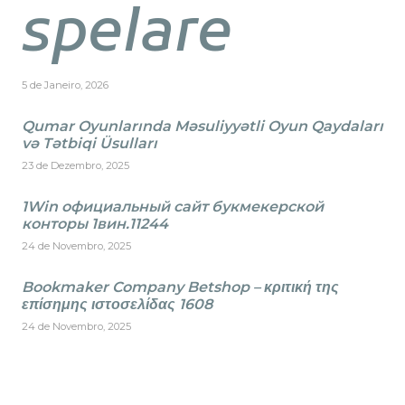
spelare
5 de Janeiro, 2026
Qumar Oyunlarında Məsuliyyətli Oyun Qaydaları
və Tətbiqi Üsulları
23 de Dezembro, 2025
1Win официальный сайт букмекерской
конторы 1вин.11244
24 de Novembro, 2025
Bookmaker Company Betshop – κριτική της
επίσημης ιστοσελίδας 1608
24 de Novembro, 2025