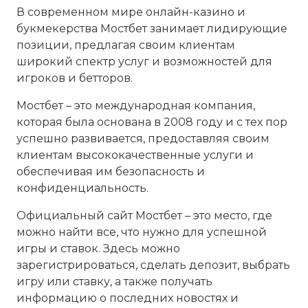
В современном мире онлайн-казино и
букмекерства Мостбет занимает лидирующие
позиции, предлагая своим клиентам
широкий спектр услуг и возможностей для
игроков и бетторов.
Мостбет – это международная компания,
которая была основана в 2008 году и с тех пор
успешно развивается, предоставляя своим
клиентам высококачественные услуги и
обеспечивая им безопасность и
конфиденциальность.
Официальный сайт Мостбет – это место, где
можно найти все, что нужно для успешной
игры и ставок. Здесь можно
зарегистрироваться, сделать депозит, выбрать
игру или ставку, а также получать
информацию о последних новостях и