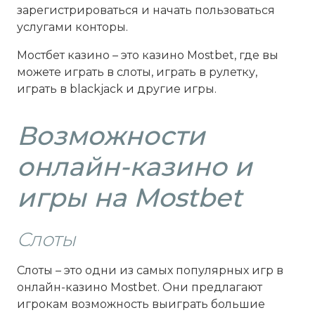
зарегистрироваться и начать пользоваться
услугами конторы.
Мостбет казино – это казино Mostbet, где вы
можете играть в слоты, играть в рулетку,
играть в blackjack и другие игры.
Возможности
онлайн-казино и
игры на Mostbet
Слоты
Слоты – это одни из самых популярных игр в
онлайн-казино Mostbet. Они предлагают
игрокам возможность выиграть большие