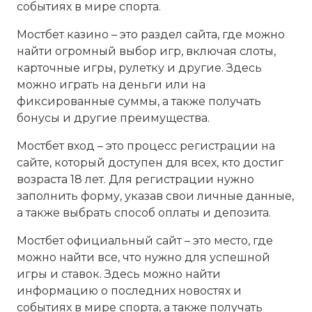
событиях в мире спорта.
Мостбет казино – это раздел сайта, где можно
найти огромный выбор игр, включая слоты,
карточные игры, рулетку и другие. Здесь
можно играть на деньги или на
фиксированные суммы, а также получать
бонусы и другие преимущества.
Мостбет вход – это процесс регистрации на
сайте, который доступен для всех, кто достиг
возраста 18 лет. Для регистрации нужно
заполнить форму, указав свои личные данные,
а также выбрать способ оплаты и депозита.
Мостбет официальный сайт – это место, где
можно найти все, что нужно для успешной
игры и ставок. Здесь можно найти
информацию о последних новостях и
событиях в мире спорта, а также получать