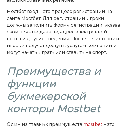
заблокирован в их регионе.
Мостбет вход – это процесс регистрации на
сайте Мостбет. Для регистрации игроки
должны заполнить форму регистрации, указав
свои личные данные, адрес электронной
почты и другие сведения. После регистрации
игроки получат доступ к услугам компании и
могут начать играть или ставить на спорт.
Преимущества и
функции
букмекерской
конторы Mostbet
Один из главных преимуществ
mostbet
– это