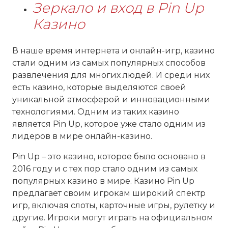
Зеркало и вход в Pin Up
Казино
В наше время интернета и онлайн-игр, казино
стали одним из самых популярных способов
развлечения для многих людей. И среди них
есть казино, которые выделяются своей
уникальной атмосферой и инновационными
технологиями. Одним из таких казино
является Pin Up, которое уже стало одним из
лидеров в мире онлайн-казино.
Pin Up – это казино, которое было основано в
2016 году и с тех пор стало одним из самых
популярных казино в мире. Казино Pin Up
предлагает своим игрокам широкий спектр
игр, включая слоты, карточные игры, рулетку и
другие. Игроки могут играть на официальном