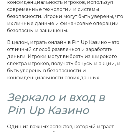
конфиденциальность игроков, используя
современные технологии и системы
безопасности. Игроки могут быть уверены, что
их личные данные и финансовые операции
безопасны и защищены.
В целом, играть онлайн в Pin Up Казино – это
отличный способ развлечься и заработать
деньги. Игроки могут выбрать из широкого
спектра игроков, получать бонусы и акции, и
быть уверены в безопасности и
конфиденциальности своих данных.
Зеркало и вход в
Pin Up Казино
Один из важных аспектов, который играет