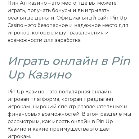
Пин Ап казино – это место, где вы можете
играть, получать бонусы и выигрывать
реальные деньги. Официальный сайт Pin Up
Casino – это безопасное и надежное место для
игроков, которые ищут развлечения и
возможности для заработка.
Играть онлайн в Pin
Up Казино
Pin Up Казино – это популярная онлайн-
игровая платформа, которая предлагает
игрокам широкий спектр развлекательных и
финансовых возможностей. В этом разделе мы
рассмотрим, как играть онлайн в Pin Up
Казино и какие преимущества это дает
игрокам.