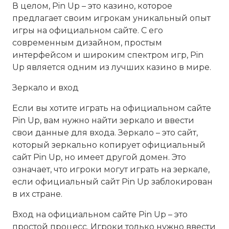
В целом, Pin Up – это казино, которое
предлагает своим игрокам уникальный опыт
игры на официальном сайте. С его
современным дизайном, простым
интерфейсом и широким спектром игр, Pin
Up является одним из лучших казино в мире.
Зеркало и вход
Если вы хотите играть на официальном сайте
Pin Up, вам нужно найти зеркало и ввести
свои данные для входа. Зеркало – это сайт,
который зеркально копирует официальный
сайт Pin Up, но имеет другой домен. Это
означает, что игроки могут играть на зеркале,
если официальный сайт Pin Up заблокирован
в их стране.
Вход на официальном сайте Pin Up – это
простой процесс. Игроки только нужно ввести