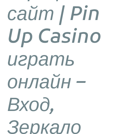
сайт | Pin
Up Casino
играть
онлайн –
Вход,
Зеркало