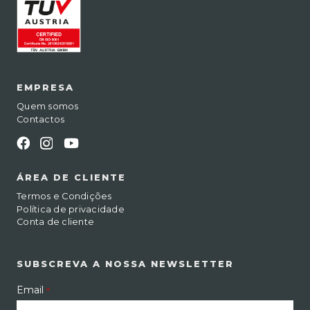
EMPRESA
Quem somos
Contactos
ÁREA DE CLIENTE
Termos e Condições
Política de privacidade
Conta de cliente
SUBSCREVA A NOSSA NEWSLETTER
Email
*