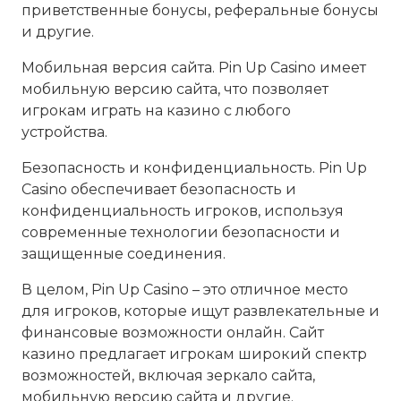
приветственные бонусы, реферальные бонусы
и другие.
Мобильная версия сайта. Pin Up Casino имеет
мобильную версию сайта, что позволяет
игрокам играть на казино с любого
устройства.
Безопасность и конфиденциальность. Pin Up
Casino обеспечивает безопасность и
конфиденциальность игроков, используя
современные технологии безопасности и
защищенные соединения.
В целом, Pin Up Casino – это отличное место
для игроков, которые ищут развлекательные и
финансовые возможности онлайн. Сайт
казино предлагает игрокам широкий спектр
возможностей, включая зеркало сайта,
мобильную версию сайта и другие.