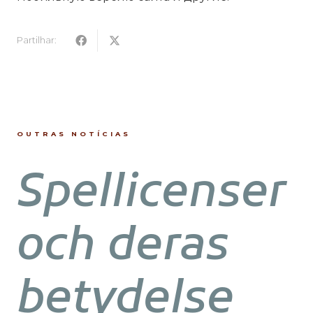
Partilhar:
OUTRAS NOTÍCIAS
Spellicenser
och deras
betydelse