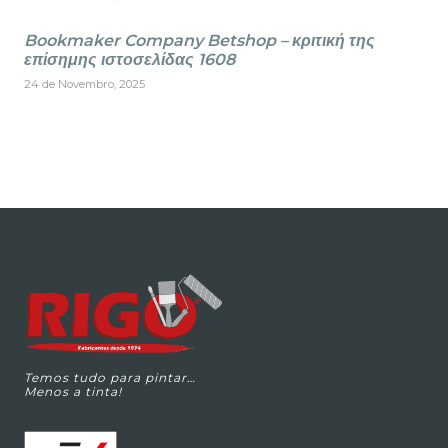
Bookmaker Company Betshop – κριτική της
επίσημης ιστοσελίδας 1608
24 de Novembro, 2025
Temos tudo para pintar…
Menos a tinta!