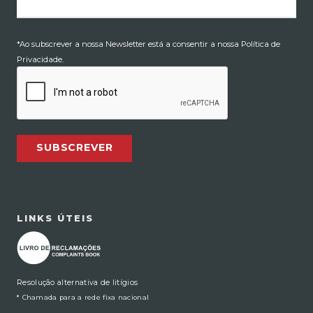
*Ao subscrever a nossa Newsletter está a consentir a nossa Política de
Privacidade.
SUBSCREVER
LINKS ÚTEIS
Resolução alternativa de litígios
* Chamada para a rede fixa nacional