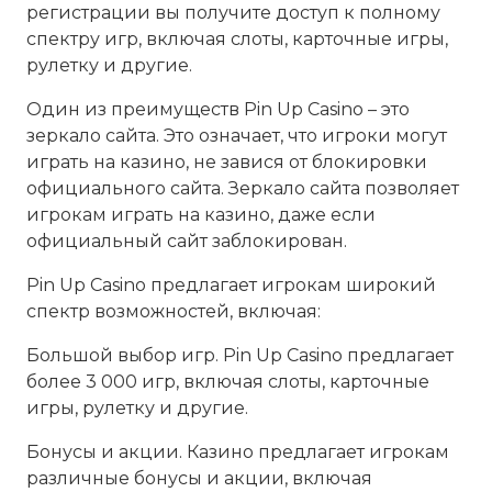
регистрации вы получите доступ к полному
спектру игр, включая слоты, карточные игры,
рулетку и другие.
Один из преимуществ Pin Up Casino – это
зеркало сайта. Это означает, что игроки могут
играть на казино, не завися от блокировки
официального сайта. Зеркало сайта позволяет
игрокам играть на казино, даже если
официальный сайт заблокирован.
Pin Up Casino предлагает игрокам широкий
спектр возможностей, включая:
Большой выбор игр. Pin Up Casino предлагает
более 3 000 игр, включая слоты, карточные
игры, рулетку и другие.
Бонусы и акции. Казино предлагает игрокам
различные бонусы и акции, включая