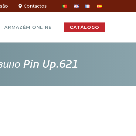
ssão
Contactos
ARMAZÉM ONLINE
CATÁLOGO
ино Pin Up.621