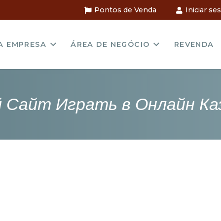
Pontos de Venda
Iniciar se
A EMPRESA
ÁREA DE NEGÓCIO
REVENDA
 Сайт Играть в Онлайн Каз