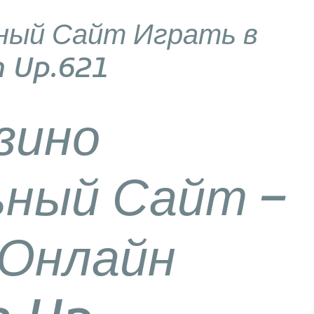
ный Сайт Играть в
n Up.621
зино
ный Сайт –
 Онлайн