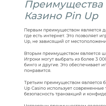
Преимущества 
Казино Pin Up
Первым преимуществом является дос
где есть интернет. Это позволяет и
Up, не зависящий от местоположени
Вторым преимуществом является ш
Игроки могут выбрать из более 3 00
бинго и другие. Это обеспечивает и
понравится.
Третьим преимуществом является б
Up Casino использует современные 
безопасность транзакций и конфиде