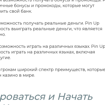
 возможность получать бонусы и промокоды. P
ичные бонусы и промокоды, которые могут
ить свой банк.
можность получать реальные деньги. Pin Up
ость выиграть реальные деньги, что является
но.
можность играть на различных языках. Pin U
ость играть на различных языках, включая
угие.
 игрокам широкий спектр преимуществ, которы
 казино в мире.
роваться и Начать