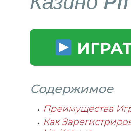
Казино Pi
ИГРА
Содержимое
Преимущества Игр
Как Зарегистриров