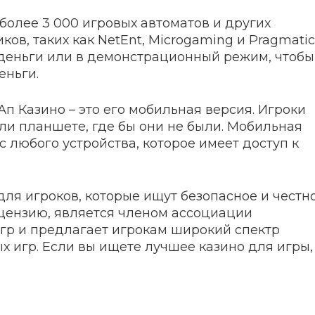
более 3 000 игровых автоматов и других
ков, таких как NetEnt, Microgaming и Pragmatic
а деньги или в демонстрационный режим, чтобы
еньги.
п Казино – это его мобильная версия. Игроки
или планшете, где бы они не были. Мобильная
с любого устройства, которое имеет доступ к
для игроков, которые ищут безопасное и честн
ицензию, является членом ассоциации
гр и предлагает игрокам широкий спектр
х игр. Если вы ищете лучшее казино для игры,