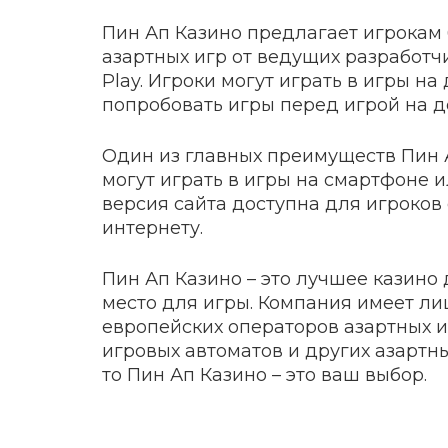
Пин Ап Казино предлагает игрокам 
азартных игр от ведущих разработчи
Play. Игроки могут играть в игры н
попробовать игры перед игрой на д
Один из главных преимуществ Пин А
могут играть в игры на смартфоне 
версия сайта доступна для игроков 
интернету.
Пин Ап Казино – это лучшее казино 
место для игры. Компания имеет л
европейских операторов азартных и
игровых автоматов и других азартны
то Пин Ап Казино – это ваш выбор.