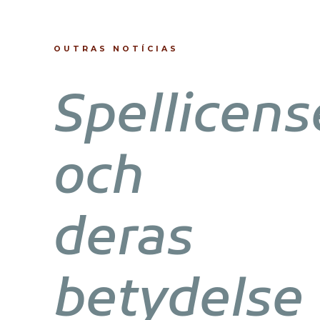
OUTRAS NOTÍCIAS
Spellicens
och
deras
betydelse