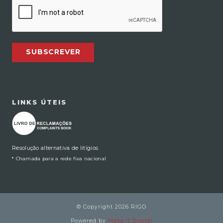
SUBSCREVER
LINKS ÚTEIS
Resolução alternativa de litígios
* Chamada para a rede fixa nacional
© Copyright 2026 RIGO
Powered by
Make It Digital