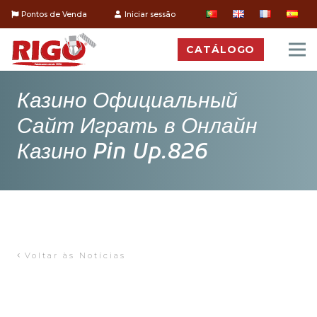
Pontos de Venda
Iniciar sessão
CATÁLOGO
Казино Официальный
Сайт Играть в Онлайн
Казино Pin Up.826
Voltar às Notícias