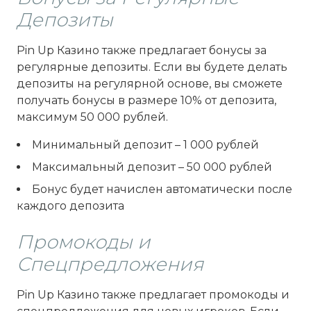
Депозиты
Pin Up Казино также предлагает бонусы за
регулярные депозиты. Если вы будете делать
депозиты на регулярной основе, вы сможете
получать бонусы в размере 10% от депозита,
максимум 50 000 рублей.
Минимальный депозит – 1 000 рублей
Максимальный депозит – 50 000 рублей
Бонус будет начислен автоматически после
каждого депозита
Промокоды и
Спецпредложения
Pin Up Казино также предлагает промокоды и