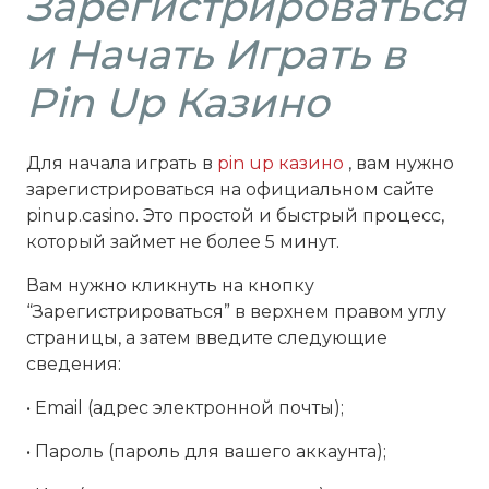
Зарегистрироваться
и Начать Играть в
Pin Up Казино
Для начала играть в
pin up казино
, вам нужно
зарегистрироваться на официальном сайте
pinup.casino. Это простой и быстрый процесс,
который займет не более 5 минут.
Вам нужно кликнуть на кнопку
“Зарегистрироваться” в верхнем правом углу
страницы, а затем введите следующие
сведения:
• Email (адрес электронной почты);
• Пароль (пароль для вашего аккаунта);