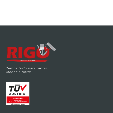
Temos tudo para pintar…
Menos a tinta!