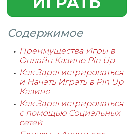
ИГРАТЬ
Содержимое
Преимущества Игры в
Онлайн Казино Pin Up
Как Зарегистрироваться
и Начать Играть в Pin Up
Казино
Как Зарегистрироваться
с помощью Социальных
сетей