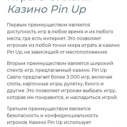
Казино Pin Up
Первым преимуществом является
доступность игр в любое время и из любого
места, где есть интернет. Это позволяет
игрокам из любой точки мира играть в казино
Pin Up, не зависящий от местоположения.
Вторым преимуществом является широкий
спектр игр, предлагаемый казино. Pin Up
Casino предлагает более 3 000 игр, включая
слоты, карточные игры, рулетку, бинго и
другие. Это позволяет игрокам выбрать игру,
которая им понравится, и насладиться игрой.
Третьим преимуществом является
безопасность и конфиденциальность
игроков. Казино Pin Up использует