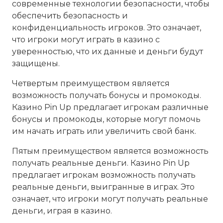
современные технологии безопасности, чтобы
обеспечить безопасность и
конфиденциальность игроков. Это означает,
что игроки могут играть в казино с
уверенностью, что их данные и деньги будут
защищены.
Четвертым преимуществом является
возможность получать бонусы и промокоды.
Казино Pin Up предлагает игрокам различные
бонусы и промокоды, которые могут помочь
им начать играть или увеличить свой банк.
Пятым преимуществом является возможность
получать реальные деньги. Казино Pin Up
предлагает игрокам возможность получать
реальные деньги, выигранные в играх. Это
означает, что игроки могут получать реальные
деньги, играя в казино.