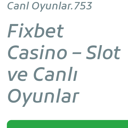
Canl Oyunlar.753
Fixbet
Casino – Slot
ve Canlı
Oyunlar