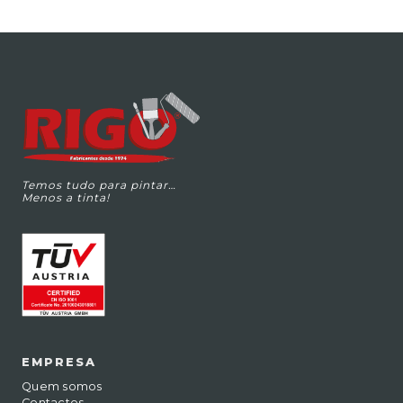
Temos tudo para pintar…
Menos a tinta!
EMPRESA
Quem somos
Contactos