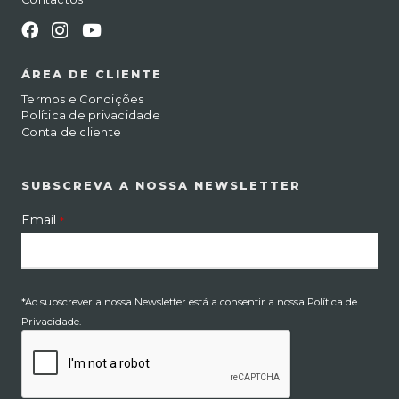
ÁREA DE CLIENTE
Termos e Condições
Política de privacidade
Conta de cliente
SUBSCREVA A NOSSA NEWSLETTER
Email
*
*Ao subscrever a nossa Newsletter está a consentir a nossa Política de
Privacidade.