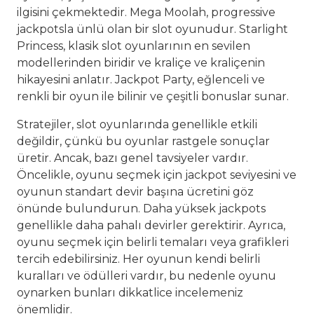
ilgisini çekmektedir. Mega Moolah, progressive
jackpotsla ünlü olan bir slot oyunudur. Starlight
Princess, klasik slot oyunlarının en sevilen
modellerinden biridir ve kraliçe ve kraliçenin
hikayesini anlatır. Jackpot Party, eğlenceli ve
renkli bir oyun ile bilinir ve çeşitli bonuslar sunar.
Stratejiler, slot oyunlarında genellikle etkili
değildir, çünkü bu oyunlar rastgele sonuçlar
üretir. Ancak, bazı genel tavsiyeler vardır.
Öncelikle, oyunu seçmek için jackpot seviyesini ve
oyunun standart devir başına ücretini göz
önünde bulundurun. Daha yüksek jackpots
genellikle daha pahalı devirler gerektirir. Ayrıca,
oyunu seçmek için belirli temaları veya grafikleri
tercih edebilirsiniz. Her oyunun kendi belirli
kuralları ve ödülleri vardır, bu nedenle oyunu
oynarken bunları dikkatlice incelemeniz
önemlidir.