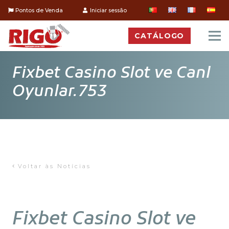
Pontos de Venda
Iniciar sessão
CATÁLOGO
Fixbet Casino Slot ve Canl
Oyunlar.753
Voltar às Notícias
Fixbet Casino Slot ve