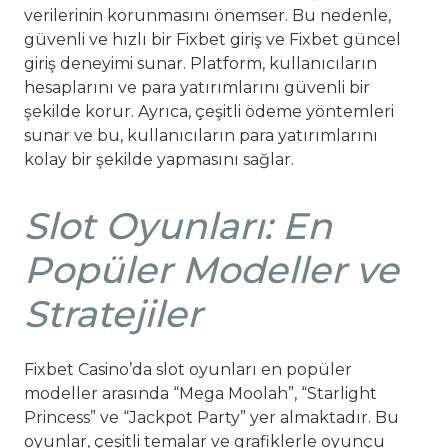
verilerinin korunmasını önemser. Bu nedenle,
güvenli ve hızlı bir Fixbet giriş ve Fixbet güncel
giriş deneyimi sunar. Platform, kullanıcıların
hesaplarını ve para yatırımlarını güvenli bir
şekilde korur. Ayrıca, çeşitli ödeme yöntemleri
sunar ve bu, kullanıcıların para yatırımlarını
kolay bir şekilde yapmasını sağlar.
Slot Oyunları: En
Popüler Modeller ve
Stratejiler
Fixbet Casino’da slot oyunları en popüler
modeller arasında “Mega Moolah”, “Starlight
Princess” ve “Jackpot Party” yer almaktadır. Bu
oyunlar, çeşitli temalar ve grafiklerle oyunçu