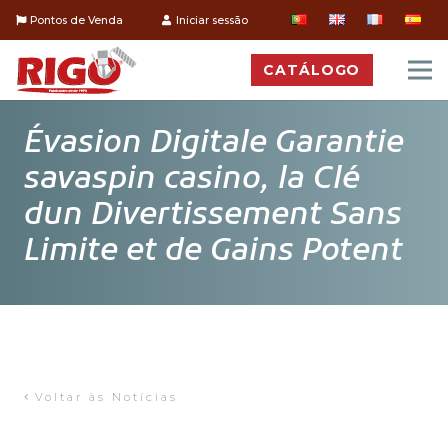
Pontos de Venda
Iniciar sessão
CATÁLOGO
Évasion Digitale Garantie
savaspin casino, la Clé
dun Divertissement Sans
Limite et de Gains Potent
Voltar às Notícias