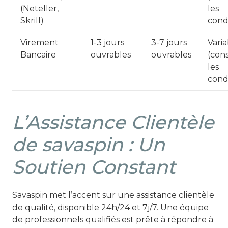
(Neteller,
les
Skrill)
condi
Virement
1-3 jours
3-7 jours
Varia
Bancaire
ouvrables
ouvrables
(con
les
condi
L’Assistance Clientèle
de savaspin : Un
Soutien Constant
Savaspin met l’accent sur une assistance clientèle
de qualité, disponible 24h/24 et 7j/7. Une équipe
de professionnels qualifiés est prête à répondre à