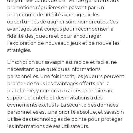
de jeu. Des bonus de bienvenue généreux aux
promotions régulières en passant par un
programme de fidélité avantageux, les
opportunités de gagner sont nombreuses. Ces
avantages sont conçus pour récompenser la
fidélité des joueurs et pour encourager
l’exploration de nouveaux jeux et de nouvelles
stratégies.
L’inscription sur savaspin est rapide et facile, ne
nécessitant que quelques informations
personnelles. Une fois inscrit, les joueurs peuvent
profiter de tous les avantages offerts par la
plateforme, y compris un accès prioritaire au
support clientèle et des invitations à des
événements exclusifs. La sécurité des données
personnelles est une priorité absolue, et savaspin
utilise des technologies de pointe pour protéger
les informations de ses utilisateurs.