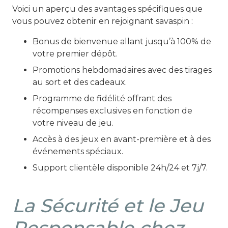
Voici un aperçu des avantages spécifiques que
vous pouvez obtenir en rejoignant savaspin :
Bonus de bienvenue allant jusqu’à 100% de
votre premier dépôt.
Promotions hebdomadaires avec des tirages
au sort et des cadeaux.
Programme de fidélité offrant des
récompenses exclusives en fonction de
votre niveau de jeu.
Accès à des jeux en avant-première et à des
événements spéciaux.
Support clientèle disponible 24h/24 et 7j/7.
La Sécurité et le Jeu
Responsable chez