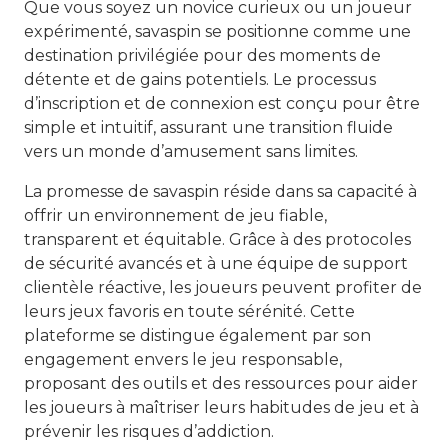
Que vous soyez un novice curieux ou un joueur
expérimenté, savaspin se positionne comme une
destination privilégiée pour des moments de
détente et de gains potentiels. Le processus
d’inscription et de connexion est conçu pour être
simple et intuitif, assurant une transition fluide
vers un monde d’amusement sans limites.
La promesse de savaspin réside dans sa capacité à
offrir un environnement de jeu fiable,
transparent et équitable. Grâce à des protocoles
de sécurité avancés et à une équipe de support
clientèle réactive, les joueurs peuvent profiter de
leurs jeux favoris en toute sérénité. Cette
plateforme se distingue également par son
engagement envers le jeu responsable,
proposant des outils et des ressources pour aider
les joueurs à maîtriser leurs habitudes de jeu et à
prévenir les risques d’addiction.