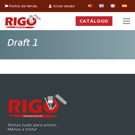
Pontos de Venda
Iniciar sessão
CATÁLOGO
Draft 1
Temos tudo para pintar…
Menos a tinta!