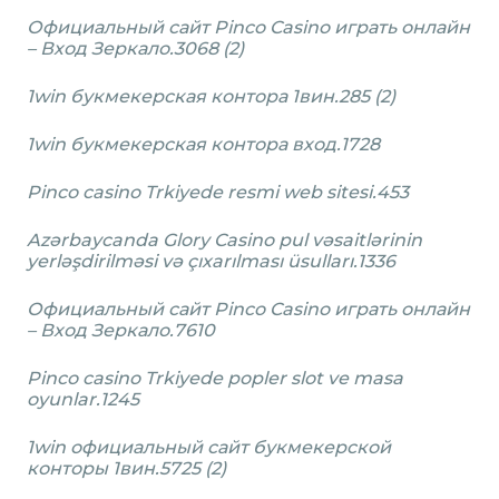
Официальный сайт Pinco Casino играть онлайн
– Вход Зеркало.3068 (2)
1win букмекерская контора 1вин.285 (2)
1win букмекерская контора вход.1728
Pinco casino Trkiyede resmi web sitesi.453
Azərbaycanda Glory Casino pul vəsaitlərinin
yerləşdirilməsi və çıxarılması üsulları.1336
Официальный сайт Pinco Casino играть онлайн
– Вход Зеркало.7610
Pinco casino Trkiyede popler slot ve masa
oyunlar.1245
1win официальный сайт букмекерской
конторы 1вин.5725 (2)