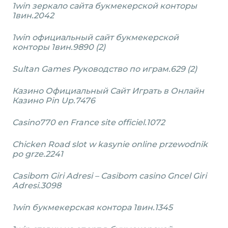
1win зеркало сайта букмекерской конторы
1вин.2042
1win официальный сайт букмекерской
конторы 1вин.9890 (2)
Sultan Games Руководство по играм.629 (2)
Казино Официальный Сайт Играть в Онлайн
Казино Pin Up.7476
Casino770 en France site officiel.1072
Chicken Road slot w kasynie online przewodnik
po grze.2241
Casibom Giri Adresi – Casibom casino Gncel Giri
Adresi.3098
1win букмекерская контора 1вин.1345