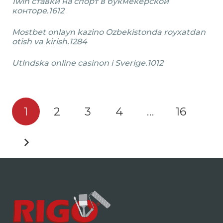
1win ставки на спорт в букмекерской
конторе.1612
Mostbet onlayn kazino Ozbekistonda royxatdan
otish va kirish.1284
Utlndska online casinon i Sverige.1012
1
2
3
4
…
16