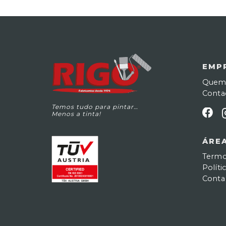
EMP
Quem
Conta
Temos tudo para pintar…
Menos a tinta!
ÁREA
Termo
Políti
Conta 