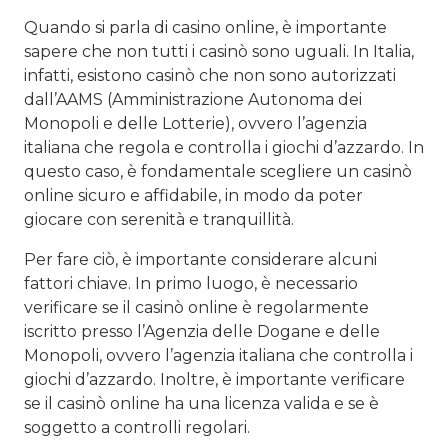
Quando si parla di casino online, è importante
sapere che non tutti i casinò sono uguali. In Italia,
infatti, esistono casinò che non sono autorizzati
dall’AAMS (Amministrazione Autonoma dei
Monopoli e delle Lotterie), ovvero l’agenzia
italiana che regola e controlla i giochi d’azzardo. In
questo caso, è fondamentale scegliere un casinò
online sicuro e affidabile, in modo da poter
giocare con serenità e tranquillità.
Per fare ciò, è importante considerare alcuni
fattori chiave. In primo luogo, è necessario
verificare se il casinò online è regolarmente
iscritto presso l’Agenzia delle Dogane e delle
Monopoli, ovvero l’agenzia italiana che controlla i
giochi d’azzardo. Inoltre, è importante verificare
se il casinò online ha una licenza valida e se è
soggetto a controlli regolari.