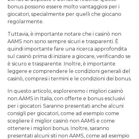
bonus possono essere molto vantaggiosi per i
giocatori, specialmente per quelli che giocano
regolarmente.
Tuttavia, è importante notare che i casinò non
AAMS non sono sempre sicuri e trasparenti. È
quindi importante fare una ricerca approfondita
sul casinò prima di iniziare a giocare, verificando se
è sicuro e trasparente. Inoltre, è importante
leggere e comprendere le condizioni generali del
casinò, compresi i termini e le condizioni dei bonus.
In questo articolo, esploreremo i migliori casinò
non AAMS in Italia, con offerte e bonus esclusivi
per i giocatori. Saranno presentati anche alcuni
consigli per giocatori, come ad esempio come
scegliere il miglior casinò non AAMS e come
ottenere i migliori bonus. Inoltre, saranno
presentati alcuni siti non AAMS, come ad esempio