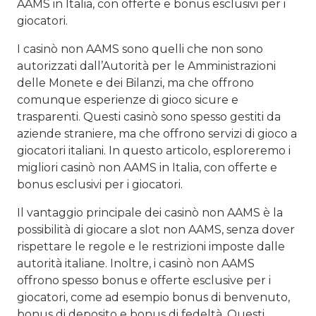
AAMS in Italia, con offerte e bonus esclusivi per i
giocatori.
I casinò non AAMS sono quelli che non sono
autorizzati dall’Autorità per le Amministrazioni
delle Monete e dei Bilanzi, ma che offrono
comunque esperienze di gioco sicure e
trasparenti. Questi casinò sono spesso gestiti da
aziende straniere, ma che offrono servizi di gioco a
giocatori italiani. In questo articolo, esploreremo i
migliori casinò non AAMS in Italia, con offerte e
bonus esclusivi per i giocatori.
Il vantaggio principale dei casinò non AAMS è la
possibilità di giocare a slot non AAMS, senza dover
rispettare le regole e le restrizioni imposte dalle
autorità italiane. Inoltre, i casinò non AAMS
offrono spesso bonus e offerte esclusive per i
giocatori, come ad esempio bonus di benvenuto,
bonus di deposito e bonus di fedeltà. Questi