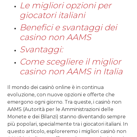
Le migliori opzioni per
giocatori italiani
Benefici e svantaggi dei
casino non AAMS
Svantaggi:
Come scegliere il miglior
casino non AAMS in Italia
Il mondo dei casinò online è in continua
evoluzione, con nuove opzioni e offerte che
emergono ogni giorno. Tra queste, i casinò non
AAMS (Autorità per le Amministrazioni delle
Monete e dei Bilanzi) stanno diventando sempre
più popolari, specialmente tra i giocatori italiani. In
questo articolo, esploreremo i migliori casinò non