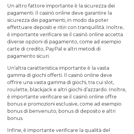
Un altro fattore importante è la sicurezza dei
pagamenti. Il casinò online deve garantire la
sicurezza dei pagamenti, in modo da poter
effettuare depositi e ritiri con tranquillità. Inoltre,
è importante verificare se il casinò online accetta
diverse opzioni di pagamento, come ad esempio
carte di credito, PayPal e altri metodi di
pagamento sicuri.
Un’altra caratteristica importante è la vasta
gamma di giochi offerti. Il casinò online deve
offrire una vasta gamma di giochi, tra cui slot,
roulette, blackjack e altri giochi d’azzardo. Inoltre,
è importante verificare se il casinò online offre
bonus e promozioni esclusive, come ad esempio
bonus di benvenuto, bonus di deposito e altri
bonus.
Infine, è importante verificare la qualità del