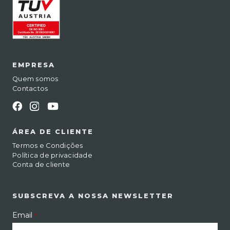
EMPRESA
Quem somos
Contactos
ÁREA DE CLIENTE
Termos e Condições
Política de privacidade
Conta de cliente
SUBSCREVA A NOSSA NEWSLETTER
Email
*