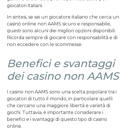
giocatori italiani.
In sintesi, se sei un giocatore italiano che cerca un
casinò online non AAMS sicuro e responsabile,
questi sono alcuni dei migliori opzioni disponibili.
Ricorda sempre di giocare con responsabilità e di
non eccedere con le scommesse.
Benefici e svantaggi
dei casino non AAMS
I casino non AAMS sono una scelta popolare tra i
giocatori di tutto il mondo, in particolare quelli
che cercano una maggiore libertà e varietà di
giochi. Tuttavia, è importante considerare i
benefici e i svantaggi di questo tipo di casino
online.