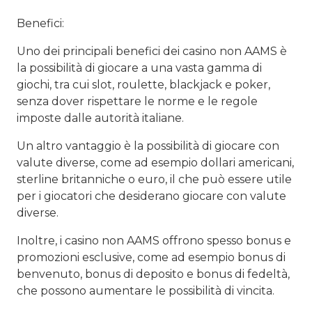
Benefici:
Uno dei principali benefici dei casino non AAMS è
la possibilità di giocare a una vasta gamma di
giochi, tra cui slot, roulette, blackjack e poker,
senza dover rispettare le norme e le regole
imposte dalle autorità italiane.
Un altro vantaggio è la possibilità di giocare con
valute diverse, come ad esempio dollari americani,
sterline britanniche o euro, il che può essere utile
per i giocatori che desiderano giocare con valute
diverse.
Inoltre, i casino non AAMS offrono spesso bonus e
promozioni esclusive, come ad esempio bonus di
benvenuto, bonus di deposito e bonus di fedeltà,
che possono aumentare le possibilità di vincita.