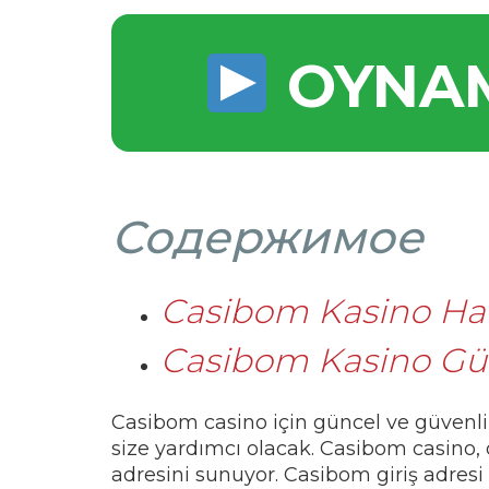
OYNA
Содержимое
Casibom Kasino Hak
Casibom Kasino Güv
Casibom casino için güncel ve güvenli
size yardımcı olacak. Casibom casino, oy
adresini sunuyor. Casibom giriş adresi