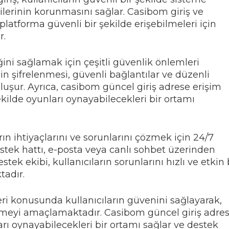
lgilerinin korunmasını sağlar. Casibom giriş ve
 platforma güvenli bir şekilde erişebilmeleri için
r.
ini sağlamak için çeşitli güvenlik önlemleri
nin şifrelenmesi, güvenli bağlantılar ve düzenli
uşur. Ayrıca, casibom güncel giriş adrese erişim
şekilde oyunları oynayabilecekleri bir ortamı
ın ihtiyaçlarını ve sorunlarını çözmek için 24/7
estek hattı, e-posta veya canlı sohbet üzerinden
Destek ekibi, kullanıcıların sorunlarını hızlı ve etkin 
adır.
ri konusunda kullanıcıların güvenini sağlayarak,
irmeyi amaçlamaktadır. Casibom güncel giriş adres
ları oynayabilecekleri bir ortamı sağlar ve destek