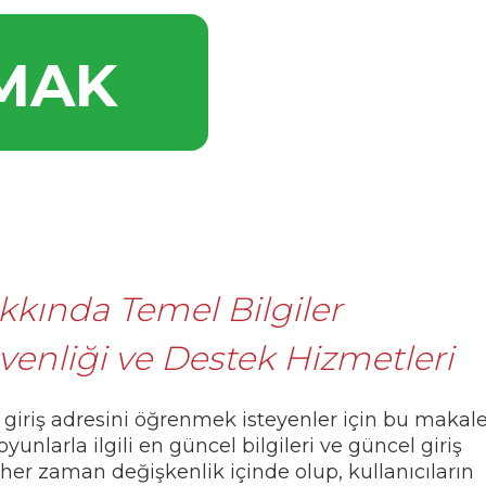
MAK
kında Temel Bilgiler
enliği ve Destek Hizmetleri
 giriş adresini öğrenmek isteyenler için bu makal
unlarla ilgili en güncel bilgileri ve güncel giriş
 her zaman değişkenlik içinde olup, kullanıcıların