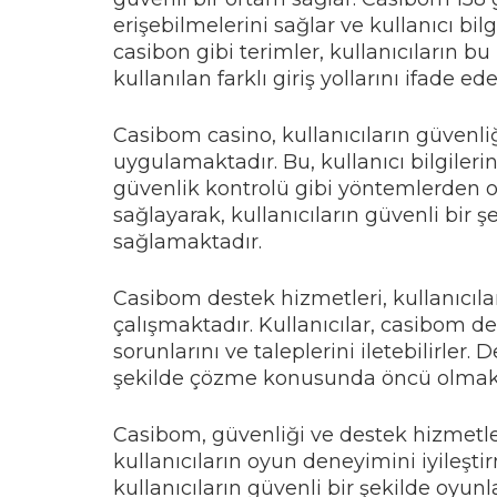
erişebilmelerini sağlar ve kullanıcı bi
casibon gibi terimler, kullanıcıların bu
kullanılan farklı giriş yollarını ifade ede
Casibom casino, kullanıcıların güvenliğ
uygulamaktadır. Bu, kullanıcı bilgileri
güvenlik kontrolü gibi yöntemlerden ol
sağlayarak, kullanıcıların güvenli bir 
sağlamaktadır.
Casibom destek hizmetleri, kullanıcılar
çalışmaktadır. Kullanıcılar, casibom d
sorunlarını ve taleplerini iletebilirler. 
şekilde çözme konusunda öncü olmakt
Casibom, güvenliği ve destek hizmetle
kullanıcıların oyun deneyimini iyileşt
kullanıcıların güvenli bir şekilde oyun