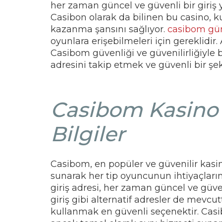
her zaman güncel ve güvenli bir giriş 
Casibon olarak da bilinen bu casino, ku
kazanma şansını sağlıyor.
casibom gün
oyunlara erişebilmeleri için gereklidir.
Casibom güvenliği ve güvenilirliğiyle b
adresini takip etmek ve güvenli bir şe
Casibom Kasino
Bilgiler
Casibom, en popüler ve güvenilir kasino 
sunarak her tip oyuncunun ihtiyaçlar
giriş adresi, her zaman güncel ve güven
giriş gibi alternatif adresler de mevcu
kullanmak en güvenli seçenektir. Casibo