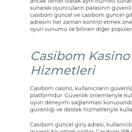
ancak temel olarak aynı hizmeti sunar
sunarak oyuncuların parasının güvenli b
casibom güncel ve casibom guncel gibi 
adresini her zaman kontrol etmek önem
oyun sunumu ile bilinen diğer popüler k
Casibom Kasino 
Hizmetleri
Casibom casino, kullanıcıların güvenl
platformdur. Güvenlik önlemleriyle kull
oyun deneyimi sağlanması konusunda ö
güvenliği ve destek hizmetleriyle kullan
Casibom güncel giriş adresi, kullanıcıla
güvenli bir ortam sağlar. Casibom 158 gi