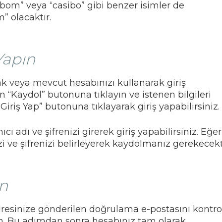
adibom” veya “casibo” gibi benzer isimler de
m” olacaktır.
Yapın
k veya mevcut hesabınızı kullanarak giriş
“Kaydol” butonuna tıklayın ve istenen bilgileri
Giriş Yap” butonuna tıklayarak giriş yapabilirsiniz.
ı adı ve şifrenizi girerek giriş yapabilirsiniz. Eğer
i ve şifrenizi belirleyerek kaydolmanız gerekecekt
ın
resinize gönderilen doğrulama e-postasını kontro
ın. Bu adımdan sonra hesabınız tam olarak