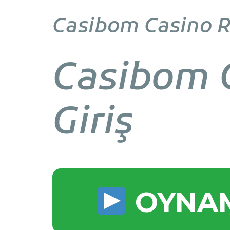
Casibom Casino R
Casibom 
Giriş
OYNA