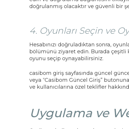
doğrulanmış olacaktır ve güvenli bir şek
4. Oyunları Seçin ve O
Hesabınızı doğruladıktan sonra, oyunl
bölümünü ziyaret edin. Burada çeşitli k
oyunu seçip oynayabilirsiniz.
casibom giriş sayfasında güncel güncel
veya “Casibom Güncel Giriş” butonuna 
ve kullanıcılarına özel teklifler hakkınd
Uygulama ve We