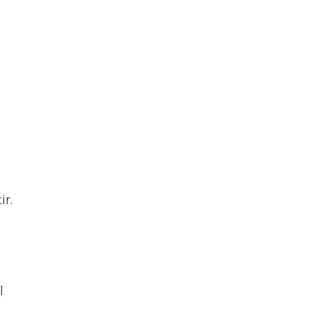
ir.
l