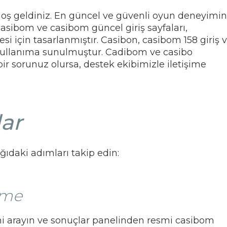
hoş geldiniz. En güncel ve güvenli oyun deneyimin
Casibom ve casibom güncel giriş sayfaları,
esi için tasarlanmıştır. Casibon, casibom 158 giriş 
kullanıma sunulmuştur. Cadibom ve casibo
 bir sorunuz olursa, destek ekibimizle iletişime
ar
ğıdaki adımları takip edin:
tme
ni arayın ve sonuçlar panelinden resmi casibom