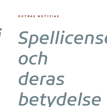
OUTRAS NOTÍCIAS
i
Spellicens
och
deras
betydelse