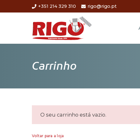
+351 214 329 310
rigo@rigo.pt
Carrinho
O seu carrinho está vazio.
Voltar para a loja