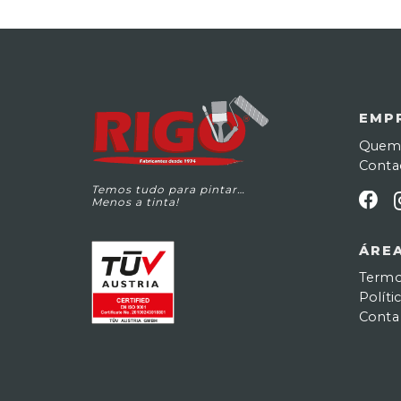
EMP
Quem
Conta
Temos tudo para pintar…
Menos a tinta!
ÁREA
Termo
Políti
Conta 