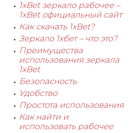
1xBet зеркало рабочее –
1xBet официальный сайт
Как скачать 1xBet?
Зеркало 1хбет – что это?
Преимущества
использования зеркала
1xBet
Безопасность
Удобство
Простота использования
Как найти и
использовать рабочее