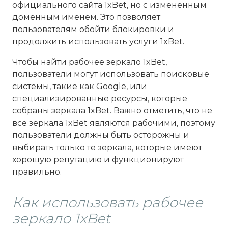
официального сайта 1xBet, но с измененным
доменным именем. Это позволяет
пользователям обойти блокировки и
продолжить использовать услуги 1xBet.
Чтобы найти рабочее зеркало 1xBet,
пользователи могут использовать поисковые
системы, такие как Google, или
специализированные ресурсы, которые
собраны зеркала 1xBet. Важно отметить, что не
все зеркала 1xBet являются рабочими, поэтому
пользователи должны быть осторожны и
выбирать только те зеркала, которые имеют
хорошую репутацию и функционируют
правильно.
Как использовать рабочее
зеркало 1xBet