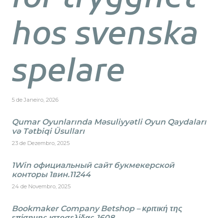
hos svenska
spelare
5 de Janeiro, 2026
Qumar Oyunlarında Məsuliyyətli Oyun Qaydaları
və Tətbiqi Üsulları
23 de Dezembro, 2025
1Win официальный сайт букмекерской
конторы 1вин.11244
24 de Novembro, 2025
Bookmaker Company Betshop – κριτική της
επίσημης ιστοσελίδας 1608