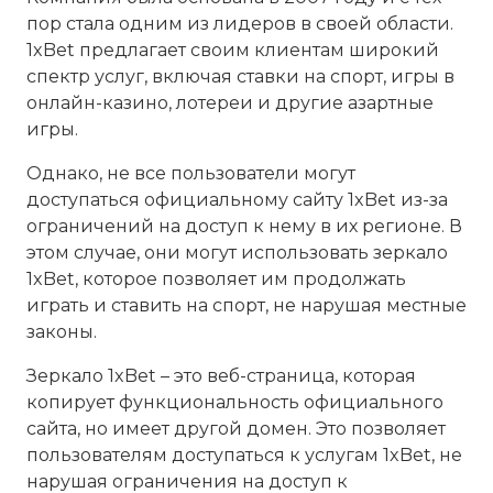
пор стала одним из лидеров в своей области.
1xBet предлагает своим клиентам широкий
спектр услуг, включая ставки на спорт, игры в
онлайн-казино, лотереи и другие азартные
игры.
Однако, не все пользователи могут
доступаться официальному сайту 1xBet из-за
ограничений на доступ к нему в их регионе. В
этом случае, они могут использовать зеркало
1xBet, которое позволяет им продолжать
играть и ставить на спорт, не нарушая местные
законы.
Зеркало 1xBet – это веб-страница, которая
копирует функциональность официального
сайта, но имеет другой домен. Это позволяет
пользователям доступаться к услугам 1xBet, не
нарушая ограничения на доступ к