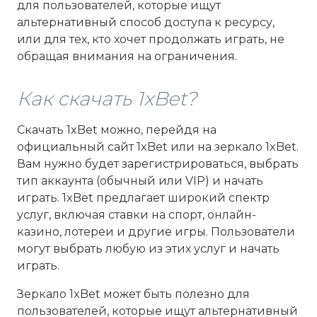
для пользователей, которые ищут
альтернативный способ доступа к ресурсу,
или для тех, кто хочет продолжать играть, не
обращая внимания на ограничения.
Как скачать 1xBet?
Скачать 1xBet можно, перейдя на
официальный сайт 1xBet или на зеркало 1xBet.
Вам нужно будет зарегистрироваться, выбрать
тип аккаунта (обычный или VIP) и начать
играть. 1xBet предлагает широкий спектр
услуг, включая ставки на спорт, онлайн-
казино, лотереи и другие игры. Пользователи
могут выбрать любую из этих услуг и начать
играть.
Зеркало 1xBet может быть полезно для
пользователей, которые ищут альтернативный