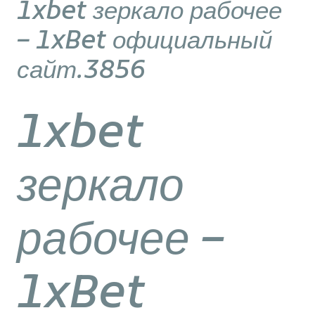
1xbet зеркало рабочее
– 1xBet официальный
сайт.3856
1xbet
зеркало
рабочее –
1xBet