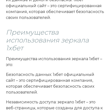
официальный сайт – это сертифицированная
компания, которая обеспечивает безопасность
своих пользователей.
Преимущества
использования зеркала
1хбет
Преимущества использования зеркала 1хбет –
это:
Безопасность данных: 1хбет официальный
сайт – это сертифицированная компания,
которая обеспечивает безопасность своих
пользователей.
Независимость доступа: зеркало 1хбет – это
веб-страницы, которые созданы для доступа к