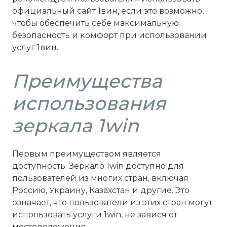
официальный сайт 1вин, если это возможно,
чтобы обеспечить себе максимальную
безопасность и комфорт при использовании
услуг 1вин.
Преимущества
использования
зеркала 1win
Первым преимуществом является
доступность. Зеркало 1win доступно для
пользователей из многих стран, включая
Россию, Украину, Казахстан и другие. Это
означает, что пользователи из этих стран могут
использовать услуги 1win, не завися от
местоположения.