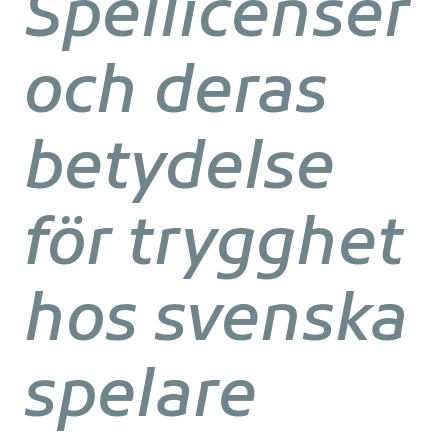
Spellicenser
och deras
betydelse
för trygghet
hos svenska
spelare