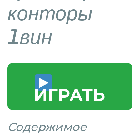
конторы
1вин
ИГРАТЬ
Содержимое