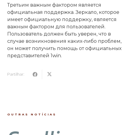
Третьим важным фактором является
официальная поддержка. Зеркало, которое
имеет официальную поддержку, является
важным фактором для пользователей.
Пользователь должен быть уверен, что в
случае возникновения каких-либо проблем,
он может получить помощь от официальных
представителей 1win.
Partilhar:
OUTRAS NOTÍCIAS