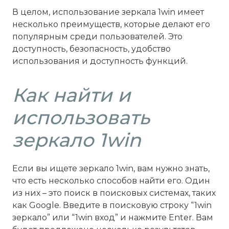
В целом, использование зеркала 1win имеет
несколько преимуществ, которые делают его
популярным среди пользователей. Это
доступность, безопасность, удобство
использования и доступность функций.
Как найти и
использовать
зеркало 1win
Если вы ищете зеркало 1win, вам нужно знать,
что есть несколько способов найти его. Один
из них – это поиск в поисковых системах, таких
как Google. Введите в поисковую строку “1win
зеркало” или “1win вход” и нажмите Enter. Вам