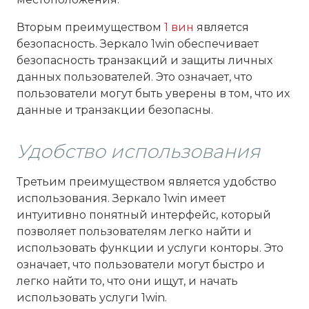
Вторым преимуществом
1 вин
является
безопасность. Зеркало 1win обеспечивает
безопасность транзакций и защиты личных
данных пользователей. Это означает, что
пользователи могут быть уверены в том, что их
данные и транзакции безопасны.
Удобство использования
Третьим преимуществом является удобство
использования. Зеркало 1win имеет
интуитивно понятный интерфейс, который
позволяет пользователям легко найти и
использовать функции и услуги конторы. Это
означает, что пользователи могут быстро и
легко найти то, что они ищут, и начать
использовать услуги 1win.