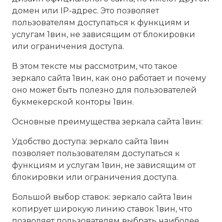
домен или IP-адрес. Это позволяет
пользователям доступаться к функциям и
услугам 1вин, не зависящим от блокировки
или ограничения доступа.
В этом тексте мы рассмотрим, что такое
зеркало сайта 1вин, как оно работает и почему
оно может быть полезно для пользователей
букмекерской конторы 1вин.
Основные преимущества зеркала сайта 1вин:
Удобство доступа: зеркало сайта 1вин
позволяет пользователям доступаться к
функциям и услугам 1вин, не зависящим от
блокировки или ограничения доступа.
Большой выбор ставок: зеркало сайта 1вин
копирует широкую линию ставок 1вин, что
позволяет пользователям выбрать наиболее