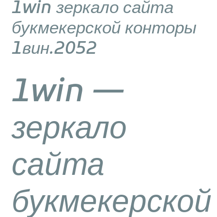
1win зеркало сайта
букмекерской конторы
1вин.2052
1win —
зеркало
сайта
букмекерской