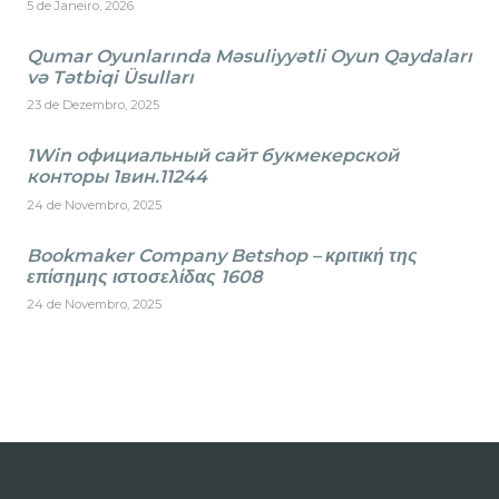
5 de Janeiro, 2026
Qumar Oyunlarında Məsuliyyətli Oyun Qaydaları
və Tətbiqi Üsulları
23 de Dezembro, 2025
1Win официальный сайт букмекерской
конторы 1вин.11244
24 de Novembro, 2025
Bookmaker Company Betshop – κριτική της
επίσημης ιστοσελίδας 1608
24 de Novembro, 2025