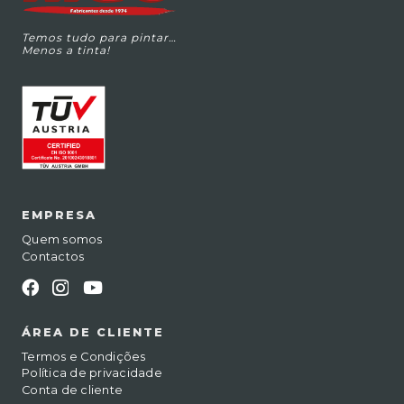
Temos tudo para pintar…
Menos a tinta!
EMPRESA
Quem somos
Contactos
ÁREA DE CLIENTE
Termos e Condições
Política de privacidade
Conta de cliente