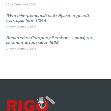
23 de Dezembro, 2025
1Win официальный сайт букмекерской
конторы 1вин.11244
24 de Novembro, 2025
Bookmaker Company Betshop – κριτική της
επίσημης ιστοσελίδας 1608
24 de Novembro, 2025