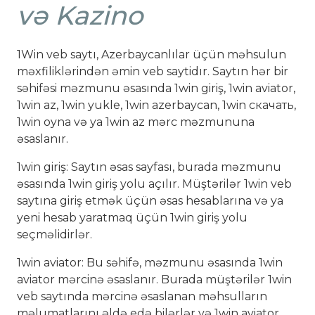
və Kazino
1Win veb saytı, Azerbaycanlılar üçün məhsulun
məxfiliklərindən əmin veb saytidır. Saytın hər bir
səhifəsi məzmunu əsasında 1win giriş, 1win aviator,
1win az, 1win yukle, 1win azerbaycan, 1win скачать,
1win oyna və ya 1win az mərc məzmununa
əsaslanır.
1win giriş: Saytın əsas sayfası, burada məzmunu
əsasında 1win giriş yolu açılır. Müştərilər 1win veb
saytına giriş etmək üçün əsas hesablarına və ya
yeni hesab yaratmaq üçün 1win giriş yolu
seçməlidirlər.
1win aviator: Bu səhifə, məzmunu əsasında 1win
aviator mərcinə əsaslanır. Burada müştərilər 1win
veb saytında mərcinə əsaslanan məhsulların
məlumatlarını əldə edə bilərlər və 1win aviator