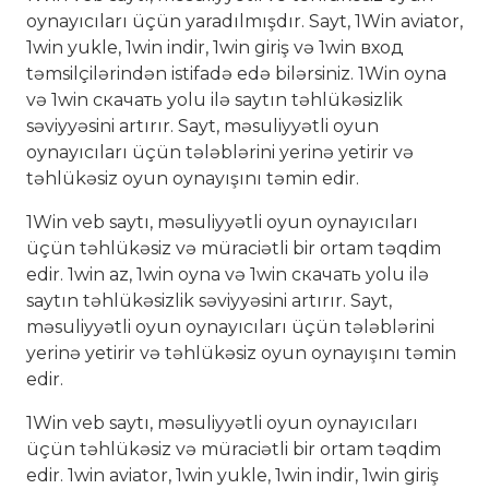
oynayıcıları üçün yaradılmışdır. Sayt, 1Win aviator,
1win yukle, 1win indir, 1win giriş və 1win вход
təmsilçilərindən istifadə edə bilərsiniz. 1Win oyna
və 1win скачать yolu ilə saytın təhlükəsizlik
səviyyəsini artırır. Sayt, məsuliyyətli oyun
oynayıcıları üçün tələblərini yerinə yetirir və
təhlükəsiz oyun oynayışını təmin edir.
1Win veb saytı, məsuliyyətli oyun oynayıcıları
üçün təhlükəsiz və müraciətli bir ortam təqdim
edir. 1win az, 1win oyna və 1win скачать yolu ilə
saytın təhlükəsizlik səviyyəsini artırır. Sayt,
məsuliyyətli oyun oynayıcıları üçün tələblərini
yerinə yetirir və təhlükəsiz oyun oynayışını təmin
edir.
1Win veb saytı, məsuliyyətli oyun oynayıcıları
üçün təhlükəsiz və müraciətli bir ortam təqdim
edir. 1win aviator, 1win yukle, 1win indir, 1win giriş