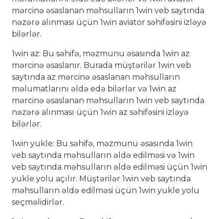
mərcinə əsaslanan məhsulların 1win veb saytında
nəzərə alınması üçün 1win aviator səhifəsini izləyə
bilərlər.
1win az: Bu səhifə, məzmunu əsasında 1win az
mərcinə əsaslanır. Burada müştərilər 1win veb
saytında az mərcinə əsaslanan məhsulların
məlumatlarını əldə edə bilərlər və 1win az
mərcinə əsaslanan məhsulların 1win veb saytında
nəzərə alınması üçün 1win az səhifəsini izləyə
bilərlər.
1win yukle: Bu səhifə, məzmunu əsasında 1win
veb saytında məhsulların əldə edilməsi və 1win
veb saytında məhsulların əldə edilməsi üçün 1win
yukle yolu açılır. Müştərilər 1win veb saytında
məhsulların əldə edilməsi üçün 1win yukle yolu
seçməlidirlər.