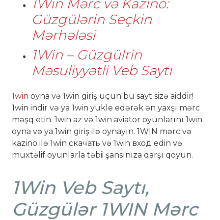
1Win Mərc və Kazino:
Güzgülərin Seçkin
Mərhələsi
1Win – Güzgülrin
Məsuliyyətli Veb Saytı
1win
oyna və 1win giriş üçün bu sayt sizə aiddir!
1win indir və ya 1win yukle edərək ən yaxşı mərc
məşq etin. 1win az və 1win aviator oyunlarını 1win
oyna və ya 1win giriş ilə oynayın. 1WIN mərc və
kazino ilə 1win скачать və 1win вход edin və
müxtəlif oyunlarla təbii şansınıza qarşı qoyun.
1Win Veb Saytı,
Güzgülər 1WIN Mərc