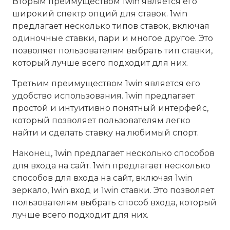
Вторым преимуществом 1win является его
широкий спектр опций для ставок. 1win
предлагает несколько типов ставок, включая
одиночные ставки, пари и многое другое. Это
позволяет пользователям выбрать тип ставки,
который лучше всего подходит для них.
Третьим преимуществом 1win является его
удобство использования. 1win предлагает
простой и интуитивно понятный интерфейс,
который позволяет пользователям легко
найти и сделать ставку на любимый спорт.
Наконец, 1win предлагает несколько способов
для входа на сайт. 1win предлагает несколько
способов для входа на сайт, включая 1win
зеркало, 1win вход и 1win ставки. Это позволяет
пользователям выбрать способ входа, который
лучше всего подходит для них.