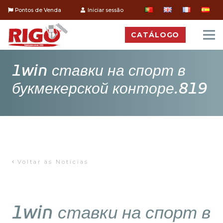
Pontos de Venda
Iniciar sessão
CATÁLOGO
1win ставки на спорт в
букмекерской конторе.819
Voltar às Notícias
1win ставки на спорт в