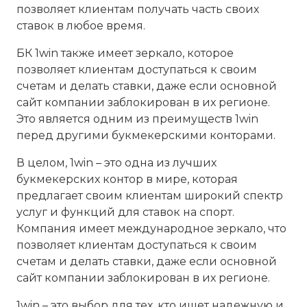
позволяет клиентам получать часть своих
ставок в любое время.
БК 1win также имеет зеркало, которое
позволяет клиентам доступаться к своим
счетам и делать ставки, даже если основной
сайт компании заблокирован в их регионе.
Это является одним из преимуществ 1win
перед другими букмекерскими конторами.
В целом, 1win – это одна из лучших
букмекерских контор в мире, которая
предлагает своим клиентам широкий спектр
услуг и функций для ставок на спорт.
Компания имеет международное зеркало, что
позволяет клиентам доступаться к своим
счетам и делать ставки, даже если основной
сайт компании заблокирован в их регионе.
1win – это выбор для тех, кто ищет надежную и