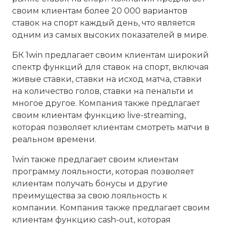
своим клиентам более 20 000 вариантов
ставок на спорт каждый день, что является
одним из самых высоких показателей в мире.
БК 1win предлагает своим клиентам широкий
спектр функций для ставок на спорт, включая
живые ставки, ставки на исход матча, ставки
на количество голов, ставки на пенальти и
многое другое. Компания также предлагает
своим клиентам функцию live-streaming,
которая позволяет клиентам смотреть матчи в
реальном времени.
1win также предлагает своим клиентам
программу лояльности, которая позволяет
клиентам получать бонусы и другие
преимущества за свою лояльность к
компании. Компания также предлагает своим
клиентам функцию cash-out, которая