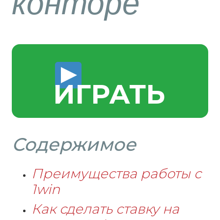
конторе
ИГРАТЬ
Содержимое
Преимущества работы с
1win
Как сделать ставку на