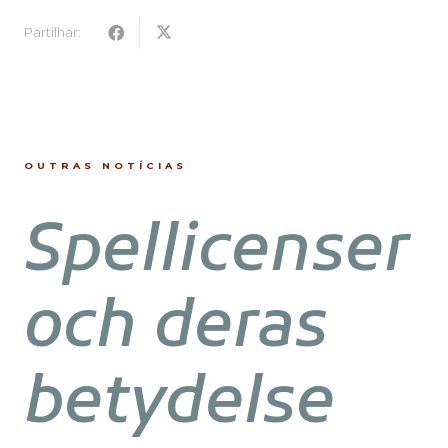
Partilhar:
OUTRAS NOTÍCIAS
Spellicenser
och deras
betydelse