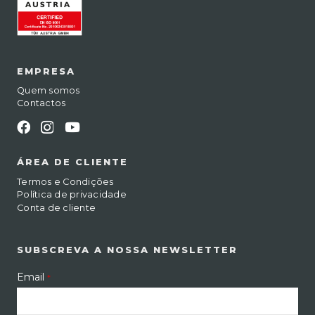
EMPRESA
Quem somos
Contactos
ÁREA DE CLIENTE
Termos e Condições
Política de privacidade
Conta de cliente
SUBSCREVA A NOSSA NEWSLETTER
Email
*