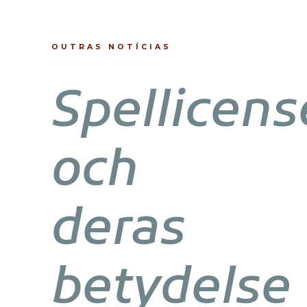
OUTRAS NOTÍCIAS
Spellicens
och
deras
betydelse