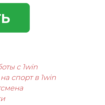
ТЬ
оты с 1win
 на спорт в 1win
тсмена
ки