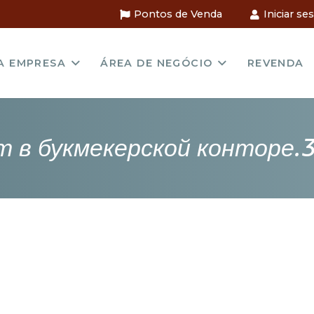
Pontos de Venda
Iniciar se
A EMPRESA
ÁREA DE NEGÓCIO
REVENDA
т в букмекерской конторе.