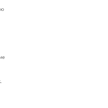
ию
ие
,