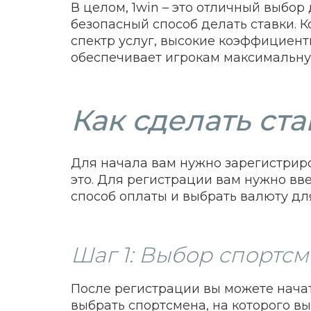
В целом, 1win – это отличный выбор
безопасный способ делать ставки.
спектр услуг, высокие коэффициенты
обеспечивает игрокам максимальну
Как сделать ста
Для начала вам нужно зарегистриро
это. Для регистрации вам нужно вв
способ оплаты и выбрать валюту дл
Шаг 1: Выбор спортс
После регистрации вы можете начат
выбрать спортсмена, на которого вы