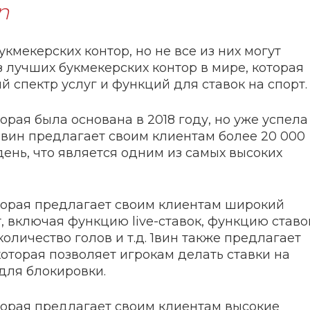
n
укмекерских контор, но не все из них могут
из лучших букмекерских контор в мире, которая
 спектр услуг и функций для ставок на спорт.
торая была основана в 2018 году, но уже успела
 1вин предлагает своим клиентам более 20 000
день, что является одним из самых высоких
которая предлагает своим клиентам широкий
, включая функцию live-ставок, функцию ставо
количество голов и т.д. 1вин также предлагает
оторая позволяет игрокам делать ставки на
 для блокировки.
оторая предлагает своим клиентам высокие