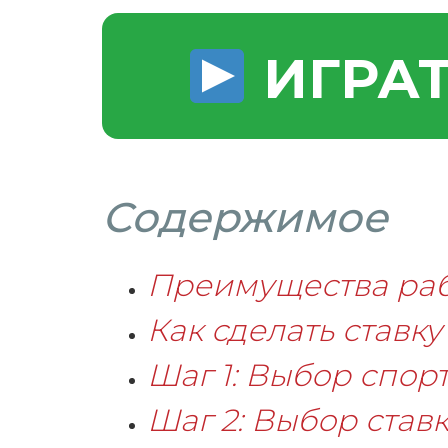
ИГРА
Содержимое
Преимущества раб
Как сделать ставку
Шаг 1: Выбор спор
Шаг 2: Выбор став