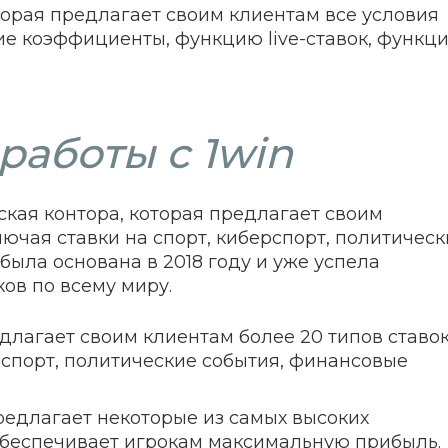
оторая предлагает своим клиентам все условия
ие коэффициенты, функцию live-ставок, функц
аботы с 1win
ская контора, которая предлагает своим
ючая ставки на спорт, киберспорт, политическ
была основана в 2018 году и уже успела
ов по всему миру.
едлагает своим клиентам более 20 типов ставок
рспорт, политические события, финансовые
редлагает некоторые из самых высоких
обеспечивает игрокам максимальную прибыль.