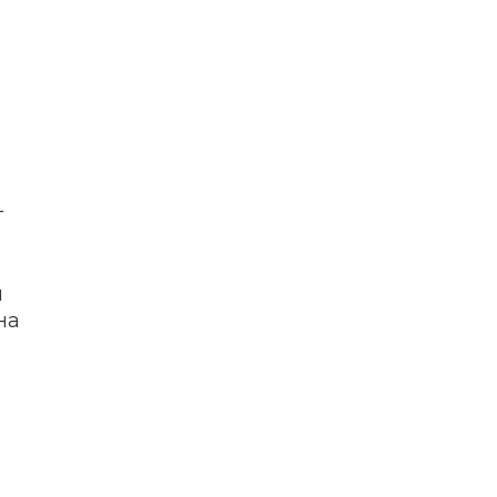
-
я
на