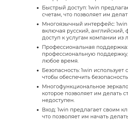
Быстрый доступ: 1win предлага
счетам, что позволяет им делат
Многоязычный интерфейс: 1win
включая русский, английский, 
доступ к услугам компании из 
Профессиональная поддержка: 
профессиональную поддержку, 
любое время.
Безопасность: 1win использует
чтобы обеспечить безопасность
Многофункциональное зеркало:
которое позволяет им делать с
недоступен.
Вход: 1win предлагает своим кл
что позволяет им начать делать