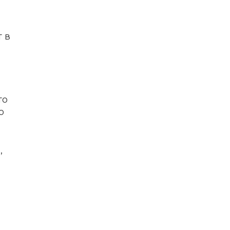
 в
то
о
,