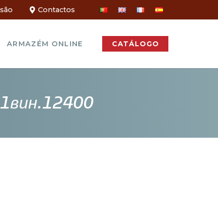
ssão
Contactos
ARMAZÉM ONLINE
CATÁLOGO
 1вин.12400