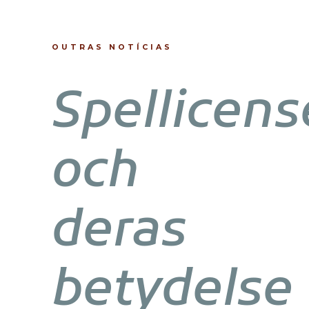
OUTRAS NOTÍCIAS
Spellicens
och
deras
betydelse