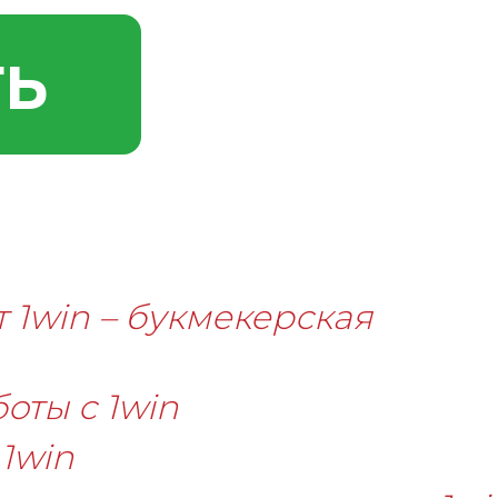
ТЬ
1win – букмекерская
оты с 1win
 1win