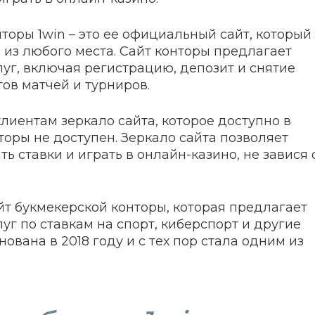
оры 1win – это ее официальный сайт, который
 из любого места. Сайт конторы предлагает
уг, включая регистрацию, депозит и снятие
тов матчей и турниров.
клиентам зеркало сайта, которое доступно в
торы не доступен. Зеркало сайта позволяет
 ставки и играть в онлайн-казино, не завися 
йт букмекерской конторы, которая предлагает
уг по ставкам на спорт, киберспорт и другие
ована в 2018 году и с тех пор стала одним из