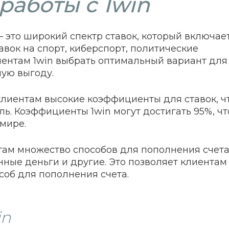
аботы с 1win
 это широкий спектр ставок, который включает
авок на спорт, киберспорт, политические
лиентам 1win выбрать оптимальный вариант для
ную выгоду.
 клиентам высокие коэффициенты для ставок, ч
. Коэффициенты 1win могут достигать 95%, чт
 мире.
там множество способов для пополнения счета
нные деньги и другие. Это позволяет клиентам
соб для пополнения счета.
in