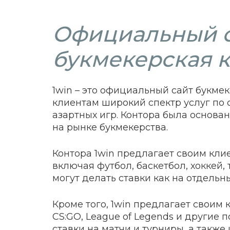
Официальный са
букмекерская 
1win – это официальный сайт букме
клиентам широкий спектр услуг по 
азартных игр. Контора была основана
на рынке букмекерства.
Контора 1win предлагает своим клие
включая футбол, баскетбол, хоккей,
могут делать ставки как на отдельны
Кроме того, 1win предлагает своим 
CS:GO, League of Legends и другие 
ставки на матчи и турниры, а также 