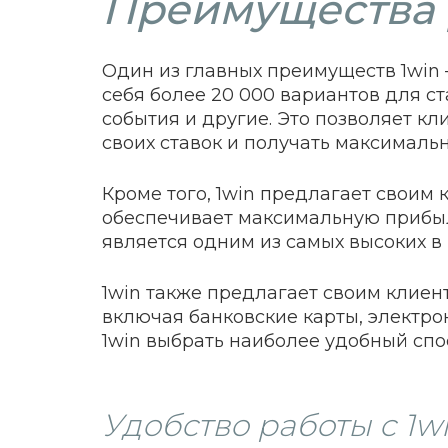
Преимущества р
Один из главных преимуществ 1win –
себя более 20 000 вариантов для ст
события и другие. Это позволяет к
своих ставок и получать максималь
Кроме того, 1win предлагает своим
обеспечивает максимальную прибыль
является одним из самых высоких в
1win также предлагает своим клиен
включая банковские карты, электро
1win выбрать наиболее удобный спо
Удобство работы с 1w