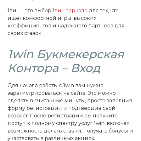
1вин – это выбор
1вин зеркало
для тех, кто
ищет комфортной игры, высоких
коэффициентов и надежного партнера для
своих ставок.
1win Букмекерская
Контора – Вход
Для начала работы с 1win вам нужно
зарегистрироваться на сайте. Это можно
сделать в считанные минуты, просто заполнив
форму регистрации и подтвердив свой
возраст. После регистрации вы получите
доступ к полному спектру услуг 1win, включая
возможность делать ставки, получать бонусы и
участвовать в различных акциях.