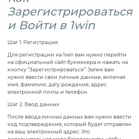
Зарегистрироваться
и Войти в 1win
Шаг 1: Регистрация
Для регистрации на 1win вам нужно перейти
на официальный сайт букмекера и нажать на
кнопку “Зарегистрироваться”. Затем вам
нужно ввести свои личные данные, включая
имя, фамилию, дату рождения, адрес
электронной почты и телефон.
Шаг 2: Ввод данных
После ввода личных данных вам нужно ввести
код подтверждения, который будет отправлен
на ваш электронный адрес. Это