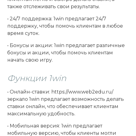
также отслеживать свои результаты.
• 24/7 поддержка: 1win предлагает 24/7
поддержку, чтобы помочь клиентам в любое
время суток.
• Бонусы и акции: 1win предлагает различные
бонусы и акции, чтобы помочь клиентам
начать свою игру.
Функции 1win
• Онлайн-ставки: https://www.web2edu.ru/
зеркало 1win предлагает возможность делать
ставки онлайн, что обеспечивает клиентам
максимальную удобность.
• Мобильная версия: 1win предлагает
мобильную версию, чтобы клиенты могли