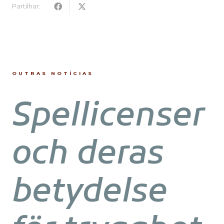
Partilhar:
OUTRAS NOTÍCIAS
Spellicenser
och deras
betydelse