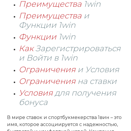
Преимущества
1win
Преимущества
и
Функции 1win
Функции
1win
Как
Зарегистрироваться
и Войти в 1win
Ограничения
и Условия
Ограничения
на ставки
Условия
для получения
бонуса
В мире ставок и спортбукмекерства 1вин – это
имя, которое ассоциируется с надежностью,