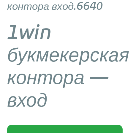
контора вход.6640
1win
букмекерская
контора —
вход