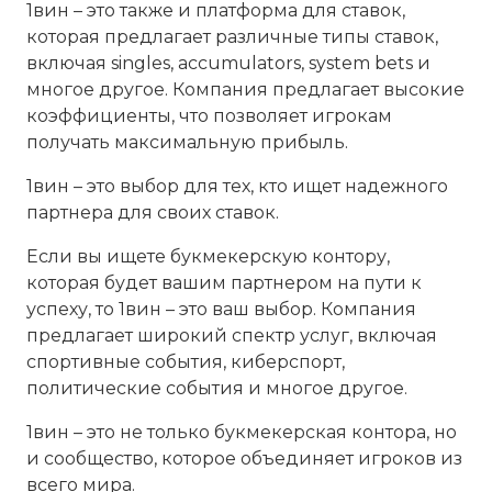
1вин – это также и платформа для ставок,
которая предлагает различные типы ставок,
включая singles, accumulators, system bets и
многое другое. Компания предлагает высокие
коэффициенты, что позволяет игрокам
получать максимальную прибыль.
1вин – это выбор для тех, кто ищет надежного
партнера для своих ставок.
Если вы ищете букмекерскую контору,
которая будет вашим партнером на пути к
успеху, то 1вин – это ваш выбор. Компания
предлагает широкий спектр услуг, включая
спортивные события, киберспорт,
политические события и многое другое.
1вин – это не только букмекерская контора, но
и сообщество, которое объединяет игроков из
всего мира.