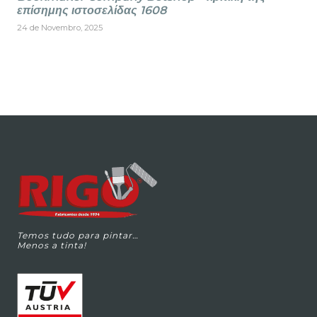
επίσημης ιστοσελίδας 1608
24 de Novembro, 2025
Temos tudo para pintar…
Menos a tinta!