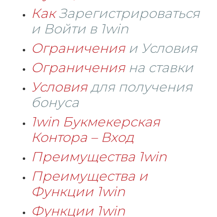
Как
Зарегистрироваться
и Войти в 1win
Ограничения
и Условия
Ограничения
на ставки
Условия
для получения
бонуса
1win Букмекерская
Контора – Вход
Преимущества 1win
Преимущества и
Функции 1win
Функции 1win