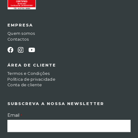
EMPRESA
Quem somos
Contactos
ÁREA DE CLIENTE
Termos e Condições
Política de privacidade
Conta de cliente
SUBSCREVA A NOSSA NEWSLETTER
Email
*