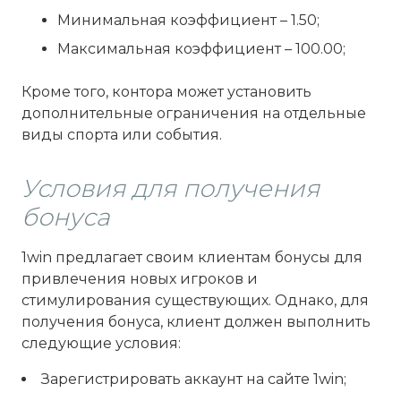
Минимальная коэффициент – 1.50;
Максимальная коэффициент – 100.00;
Кроме того, контора может установить
дополнительные ограничения на отдельные
виды спорта или события.
Условия для получения
бонуса
1win предлагает своим клиентам бонусы для
привлечения новых игроков и
стимулирования существующих. Однако, для
получения бонуса, клиент должен выполнить
следующие условия:
Зарегистрировать аккаунт на сайте 1win;