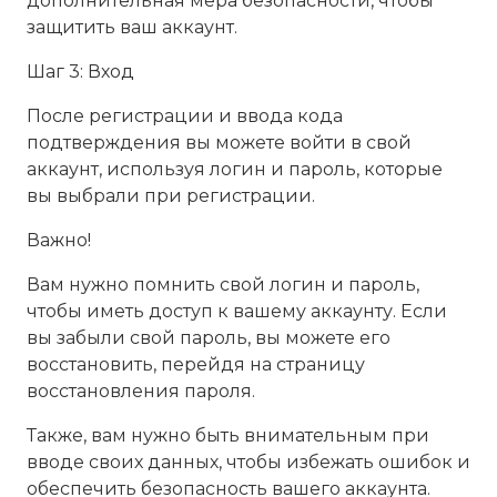
дополнительная мера безопасности, чтобы
защитить ваш аккаунт.
Шаг 3: Вход
После регистрации и ввода кода
подтверждения вы можете войти в свой
аккаунт, используя логин и пароль, которые
вы выбрали при регистрации.
Важно!
Вам нужно помнить свой логин и пароль,
чтобы иметь доступ к вашему аккаунту. Если
вы забыли свой пароль, вы можете его
восстановить, перейдя на страницу
восстановления пароля.
Также, вам нужно быть внимательным при
вводе своих данных, чтобы избежать ошибок и
обеспечить безопасность вашего аккаунта.