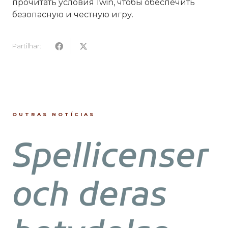
прочитать условия 1win, чтобы обеспечить
безопасную и честную игру.
Partilhar:
OUTRAS NOTÍCIAS
Spellicenser
och deras