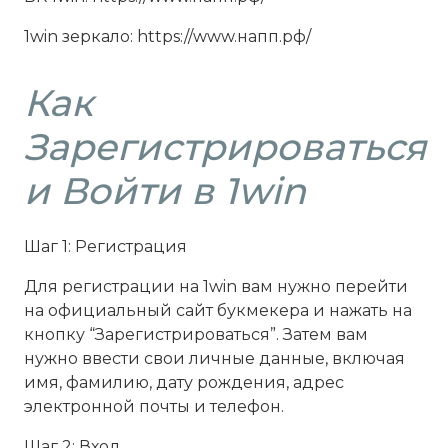
1win зеркало: https://www.напп.рф/
Как
Зарегистрироваться
и Войти в 1win
Шаг 1: Регистрация
Для регистрации на 1win вам нужно перейти
на официальный сайт букмекера и нажать на
кнопку “Зарегистрироваться”. Затем вам
нужно ввести свои личные данные, включая
имя, фамилию, дату рождения, адрес
электронной почты и телефон.
Шаг 2: Вход