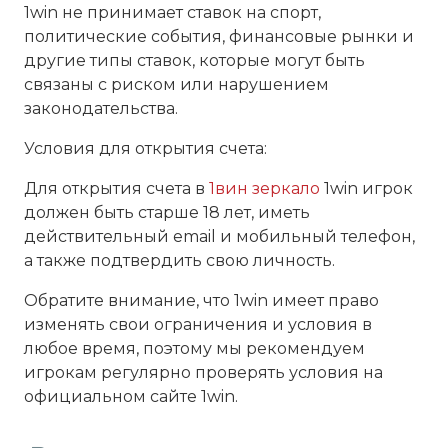
1win не принимает ставок на спорт,
политические события, финансовые рынки и
другие типы ставок, которые могут быть
связаны с риском или нарушением
законодательства.
Условия для открытия счета:
Для открытия счета в
1вин зеркало
1win игрок
должен быть старше 18 лет, иметь
действительный email и мобильный телефон,
а также подтвердить свою личность.
Обратите внимание, что 1win имеет право
изменять свои ограничения и условия в
любое время, поэтому мы рекомендуем
игрокам регулярно проверять условия на
официальном сайте 1win.