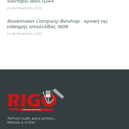
конторы 1вин.11244
24 de Novembro, 2025
Bookmaker Company Betshop – κριτική της
επίσημης ιστοσελίδας 1608
24 de Novembro, 2025
Temos tudo para pintar…
Menos a tinta!