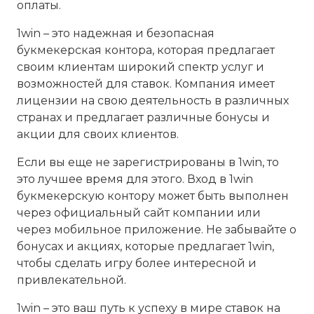
оплаты.
1win – это надежная и безопасная
букмекерская контора, которая предлагает
своим клиентам широкий спектр услуг и
возможностей для ставок. Компания имеет
лицензии на свою деятельность в различных
странах и предлагает различные бонусы и
акции для своих клиентов.
Если вы еще не зарегистрированы в 1win, то
это лучшее время для этого. Вход в 1win
букмекерскую контору может быть выполнен
через официальный сайт компании или
через мобильное приложение. Не забывайте о
бонусах и акциях, которые предлагает 1win,
чтобы сделать игру более интересной и
привлекательной.
1win – это ваш путь к успеху в мире ставок на