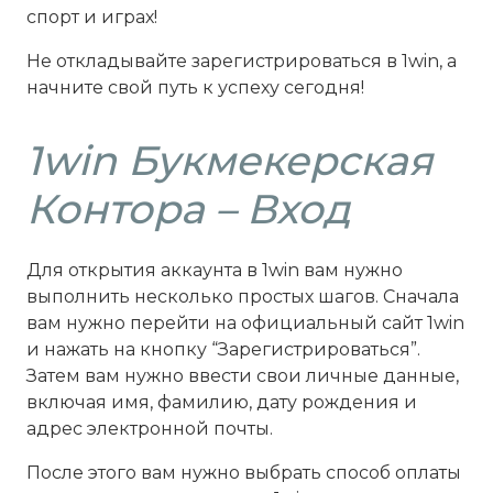
спорт и играх!
Не откладывайте зарегистрироваться в 1win, а
начните свой путь к успеху сегодня!
1win Букмекерская
Контора – Вход
Для открытия аккаунта в 1win вам нужно
выполнить несколько простых шагов. Сначала
вам нужно перейти на официальный сайт 1win
и нажать на кнопку “Зарегистрироваться”.
Затем вам нужно ввести свои личные данные,
включая имя, фамилию, дату рождения и
адрес электронной почты.
После этого вам нужно выбрать способ оплаты