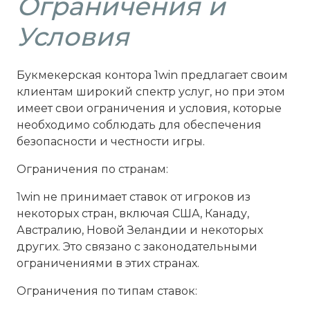
Ограничения и
Условия
Букмекерская контора 1win предлагает своим
клиентам широкий спектр услуг, но при этом
имеет свои ограничения и условия, которые
необходимо соблюдать для обеспечения
безопасности и честности игры.
Ограничения по странам:
1win не принимает ставок от игроков из
некоторых стран, включая США, Канаду,
Австралию, Новой Зеландии и некоторых
других. Это связано с законодательными
ограничениями в этих странах.
Ограничения по типам ставок: