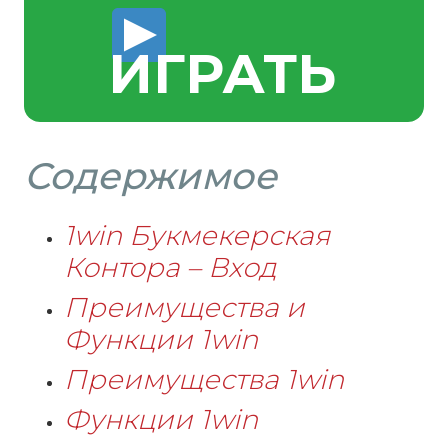
ИГРАТЬ
Содержимое
1win Букмекерская
Контора – Вход
Преимущества и
Функции 1win
Преимущества 1win
Функции 1win