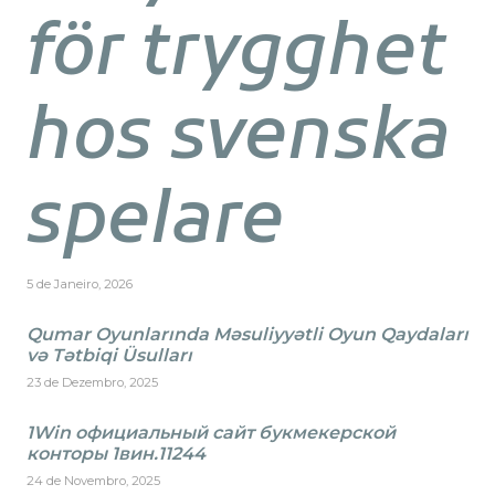
för trygghet
hos svenska
spelare
5 de Janeiro, 2026
Qumar Oyunlarında Məsuliyyətli Oyun Qaydaları
və Tətbiqi Üsulları
23 de Dezembro, 2025
1Win официальный сайт букмекерской
конторы 1вин.11244
24 de Novembro, 2025