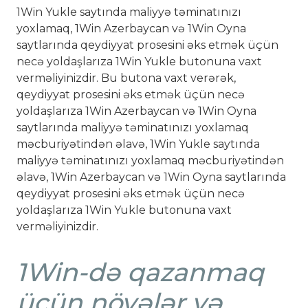
1Win Yukle saytında maliyyə təminatınızı
yoxlamaq, 1Win Azerbaycan və 1Win Oyna
saytlarında qeydiyyat prosesini əks etmək üçün
necə yoldaşlarıza 1Win Yukle butonuna vaxt
verməliyinizdir. Bu butona vaxt verərək,
qeydiyyat prosesini əks etmək üçün necə
yoldaşlarıza 1Win Azerbaycan və 1Win Oyna
saytlarında maliyyə təminatınızı yoxlamaq
məcburiyətindən əlavə, 1Win Yukle saytında
maliyyə təminatınızı yoxlamaq məcburiyətindən
əlavə, 1Win Azerbaycan və 1Win Oyna saytlarında
qeydiyyat prosesini əks etmək üçün necə
yoldaşlarıza 1Win Yukle butonuna vaxt
verməliyinizdir.
1Win-də qazanmaq
üçün növələr və