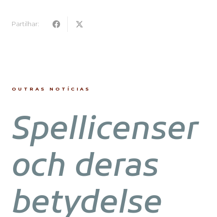
Partilhar:
OUTRAS NOTÍCIAS
Spellicenser
och deras
betydelse