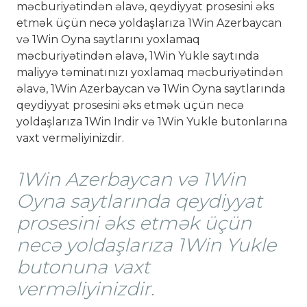
məcburiyətindən əlavə, qeydiyyat prosesini əks
etmək üçün necə yoldaşlarıza 1Win Azerbaycan
və 1Win Oyna saytlarını yoxlamaq
məcburiyətindən əlavə, 1Win Yukle saytında
maliyyə təminatınızı yoxlamaq məcburiyətindən
əlavə, 1Win Azerbaycan və 1Win Oyna saytlarında
qeydiyyat prosesini əks etmək üçün necə
yoldaşlarıza 1Win Indir və 1Win Yukle butonlarına
vaxt verməliyinizdir.
1Win Azerbaycan və 1Win
Oyna saytlarında qeydiyyat
prosesini əks etmək üçün
necə yoldaşlarıza 1Win Yukle
butonuna vaxt
verməliyinizdir.