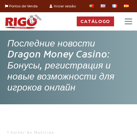
Pontos de Venda
Iniciar sessão
CATÁLOGO
Последние новости
Dragon Money Casino:
Бонусы, регистрация и
новые возможности для
игроков онлайн
Voltar às Notícias