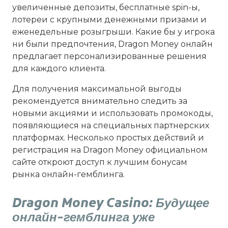
увеличенные депозиты, бесплатные spin-ы,
лотереи с крупными денежными призами и
еженедельные розыгрыши. Какие бы у игрока
ни были предпочтения, Dragon Money онлайн
предлагает персонализированные решения
для каждого клиента.
Для получения максимальной выгоды
рекомендуется внимательно следить за
новыми акциями и использовать промокоды,
появляющиеся на специальных партнерских
платформах. Несколько простых действий и
регистрация на Dragon Money официальном
сайте откроют доступ к лучшим бонусам
рынка онлайн-гемблинга.
Dragon Money Casino: Будущее
онлайн-гемблинга уже