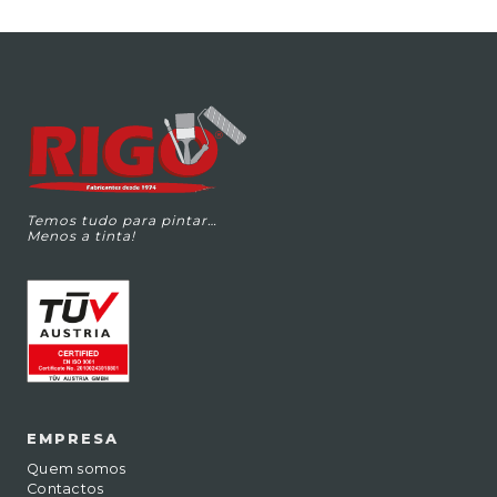
Temos tudo para pintar…
Menos a tinta!
EMPRESA
Quem somos
Contactos