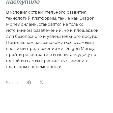
наступило
В условиях стремительного развития
технологий платформы, такие как Dragon
Money онлайн, становятся не только
источником развлечений, но и площадкой
для безопасного и увлекательного досуга.
Приглашаем вас ознакомиться с самыми
свежими предложениями Dragon Money,
пройти регистрацию и испытать удачу на
одной из самых престижных гемблинг-
платформ современности.
Partilhar: