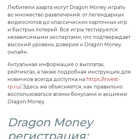
Любители азарта могут Dragon Money играть
во множество развлечений: от легендарных
видеослотов до классических карточных игр
и быстрых лотерей. Все игры тестируются
независимыми экспертами, что подтверждает
высокий уровень доверия к Dragon Money
онлайн.
Актуальная информация о выплатах,
рейтингах, а также подробная инструкция для
новичков всегда доступна на
https://invest-
rp.ru/
. Здесь же объясняется, как правильно
воспользоваться всеми бонусами и акциями
Dragon Money.
Dragon Money
регистрация: